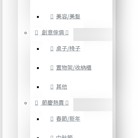
美容/美髮
創意傢俱
桌子/椅子
置物架/收納櫃
其他
節慶熱賣
春節/新年
中秋節