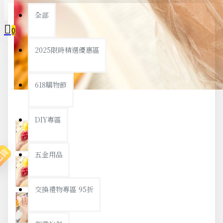
全部
0
2025限時精選優惠區
您的購物車內沒有商品！
618購物節
DIY專區
出貨
五金用品
交換禮物專區 95折