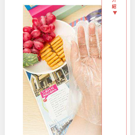
介
紹
▼
新品上市
旅行/休閒
生活用品
節慶熱賣
衛浴用品
限時活動精選