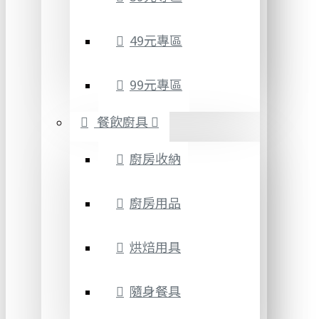
49元專區
99元專區
餐飲廚具
廚房收納
廚房用品
烘焙用具
隨身餐具