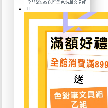
全館滿899送可愛色鉛筆文具組