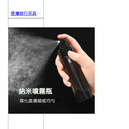
便攜旅行茶具組 茶杯 茶壺 陶瓷杯 泡茶組 茶具套裝 伴手禮 禮盒 禮品