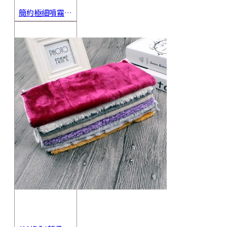
簡約極細噴霧瓶 旅行分裝瓶 保養品分裝 酒精噴霧瓶 小噴壺 香水瓶 隨身瓶