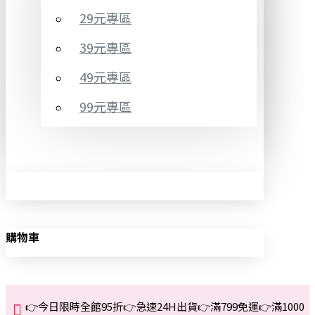
29元專區
39元專區
49元專區
99元專區
購物車
👉今日限時全館95折👉急速24H出貨👉滿799免運👉滿1000