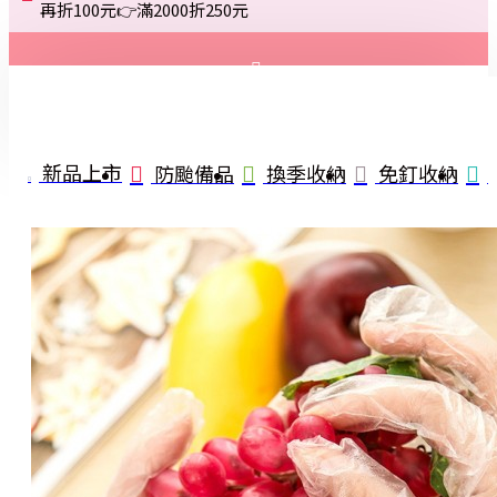
再折100元👉滿2000折250元
登入
註冊
新品上市
防颱備品
換季收納
免釘收納
詢問