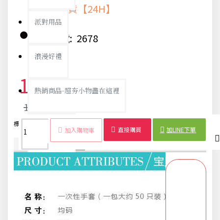
快速出貨【24H】
派對用品
貨號:
2678
浪漫好禮
12元
熱銷商品-超夯小物盡在這裡
13元
標籤：
PE手套
透明
一次性
塑膠
廚房
打掃
100入
衛生
父親節專頁
直接購買
加LINE下單
加入購物車
商品詳情
配送時間
畢業狂歡季
開學季用品