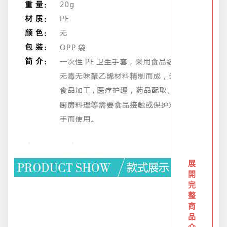
防疫旅遊
電腦手機周邊
防颱備品安心準備
冬季專區
寵物/玩具
展
開
完
居家收納
整
商
品
文具禮品