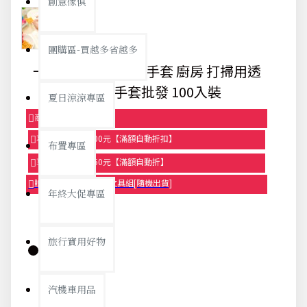
創意傢俱
團購區-買越多省越多
一次性PE透明塑膠手套 廚房 打掃用透
明塑膠手套批發 100入裝
夏日涼涼專區
商品95折【今日限定】
享滿1000元折100元【滿額自動折扣】
布置專區
享滿2000元折250元【滿額自動折】
贈品-滿899送色鉛筆文具組[隨機出貨]
年終大促專區
旅行實用好物
庫存:
汽機車用品