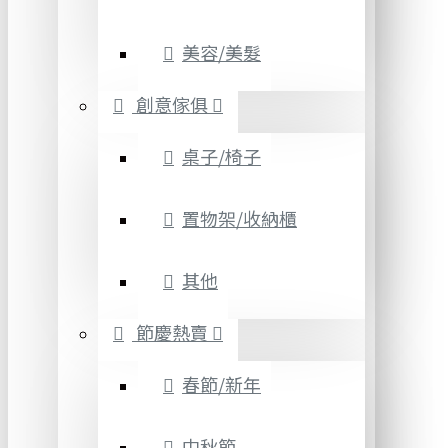
美容/美髮
創意傢俱
桌子/椅子
置物架/收納櫃
其他
節慶熱賣
春節/新年
中秋節