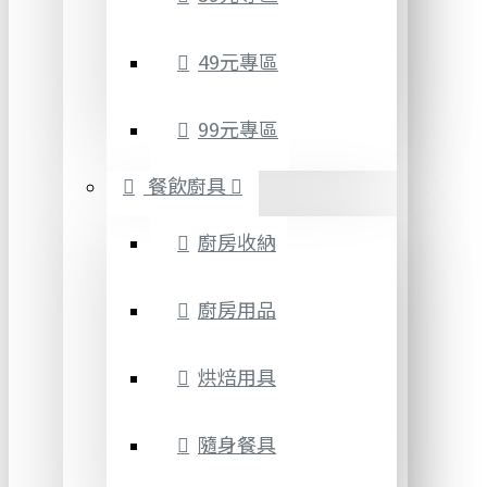
49元專區
99元專區
餐飲廚具
廚房收納
廚房用品
烘焙用具
隨身餐具