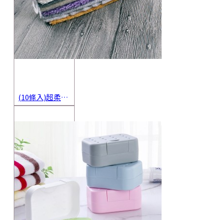
(10條入)超柔軟抹布 不沾油洗碗巾 多用途擦拭布