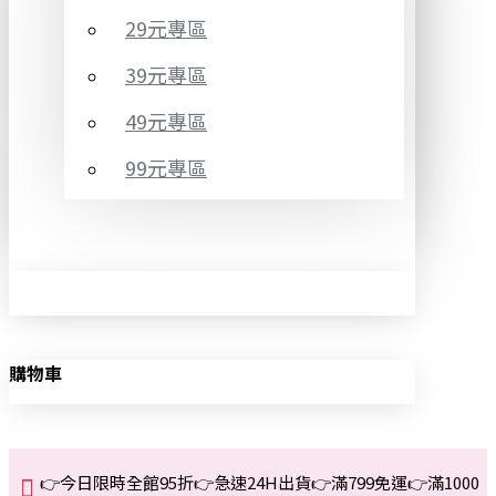
29元專區
39元專區
49元專區
99元專區
購物車
👉今日限時全館95折👉急速24H出貨👉滿799免運👉滿1000