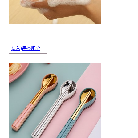
(5入)吊掛肥皂起泡網 香皂起泡袋