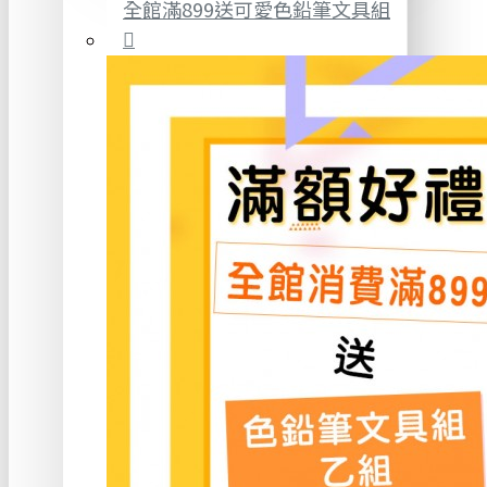
全館滿899送可愛色鉛筆文具組