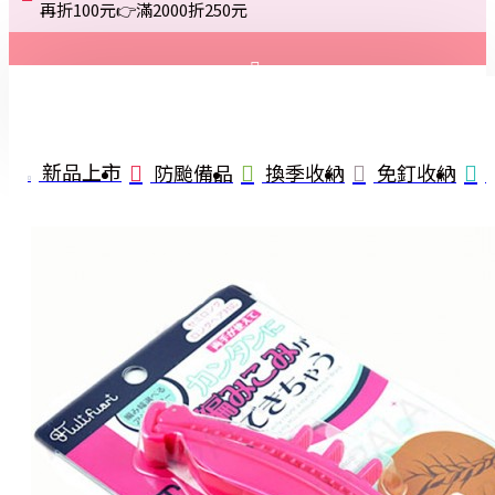
再折100元👉滿2000折250元
登入
註冊
新品上市
防颱備品
換季收納
免釘收納
詢問