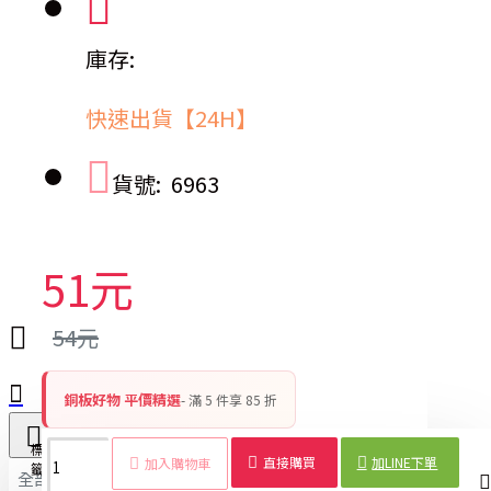
庫存:
快速出貨【24H】
貨號:
6963
51元
54元
銅板好物 平價精選
- 滿 5 件享 85 折
標
三股辫
麻花辫
編髮
分
造型
編髮
髮型
美髮
直接購買
加LINE下單
加入購物車
籤：
編髮器
編髮器
神器
髮
編髮
工具
工具
用品
全部
器