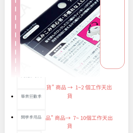
派對用品
浪漫好禮
熱銷商品-超夯小物盡在這裡
父親節專頁
"快速出貨" 商品 → 1~2
個工作天出
畢業狂歡季
貨
"預購商品" 商品→ 7~ 10個工作天出
開學季用品
貨