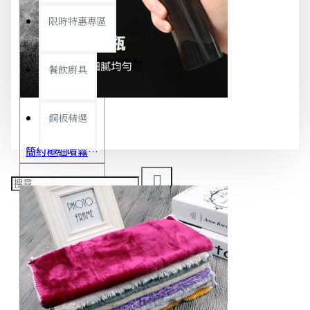
限時特惠專區
餐飲廚具
銅板精選
簡約極細噴霧瓶 旅行分裝瓶 保養品分裝 酒精噴霧瓶 小噴壺 香水瓶 隨身瓶