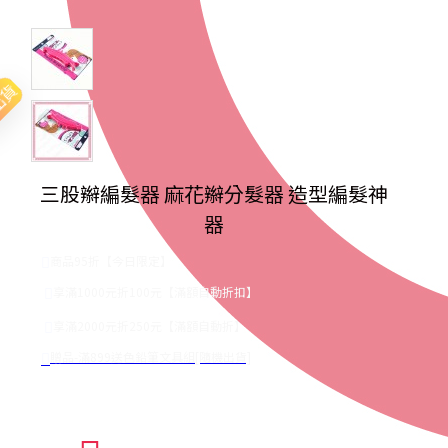
出貨
三股辮編髮器 麻花辮分髮器 造型編髮神
器
商品95折【今日限定】
享滿1000元折100元【滿額自動折扣】
享滿2000元折250元【滿額自動折】
贈品-滿899送色鉛筆文具組[隨機出貨]