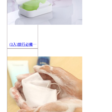
(3入)旅行必備密封香皂收納盒 方便攜帶防水海綿肥皂盒 香皂盒