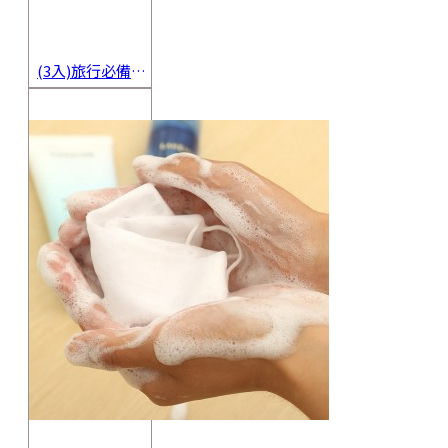
(3入)旅行必備密封香皂收納盒 方便攜帶防水海綿肥皂盒 香皂盒