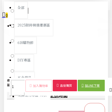
全部
棒棒糖
0
2025限時精選優惠區
皇冠
您的購物車內沒有商品！
蝴蝶結
618購物節
兔子
DIY專區
小花
五金用品
標
指甲
不銹
指甲
平
美甲工
修
可愛造
指甲護
籤：
剪
鋼
刀
口
具
甲
型
理
直接購買
加LINE下單
加入購物車
商品詳情
配送時間
交換禮物專區 95折