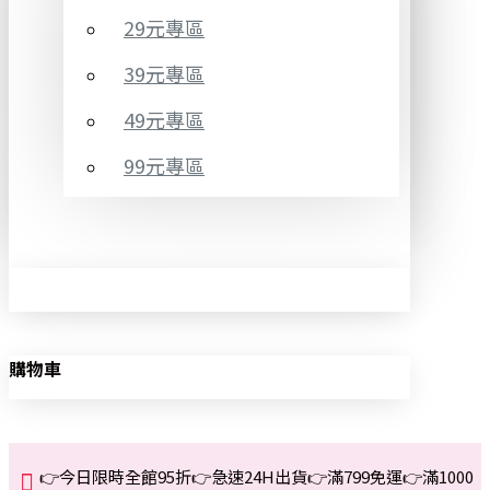
29元專區
39元專區
49元專區
99元專區
購物車
👉今日限時全館95折👉急速24H出貨👉滿799免運👉滿1000