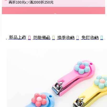
再折100元👉滿2000折250元
登入
註冊
新品上市
防颱備品
換季收納
免釘收納
詢問