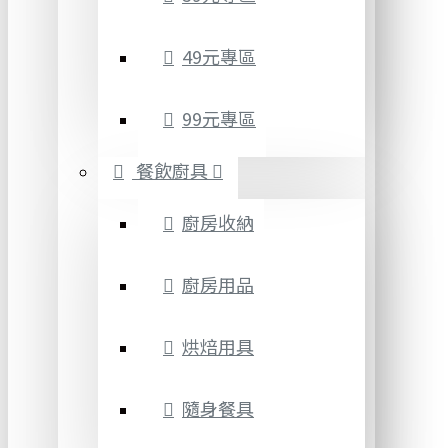
49元專區
99元專區
餐飲廚具
廚房收納
廚房用品
烘焙用具
隨身餐具