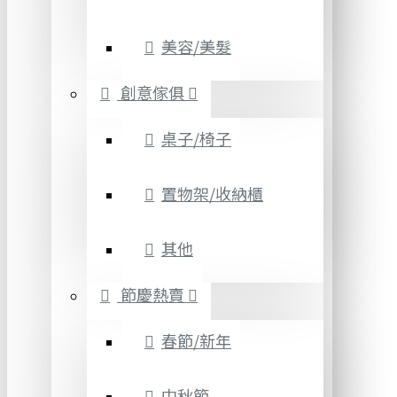
美容/美髮
創意傢俱
桌子/椅子
置物架/收納櫃
其他
節慶熱賣
春節/新年
中秋節