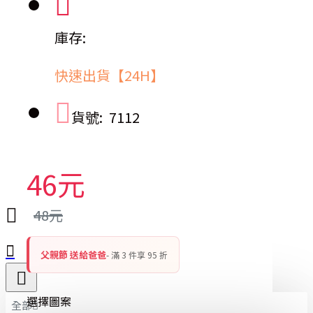
庫存:
快速出貨【24H】
貨號:
7112
46元
48元
父親節 送給爸爸
- 滿 3 件享 95 折
選擇圖案
全部