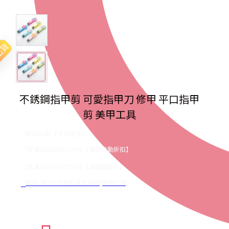
出貨
不銹鋼指甲剪 可愛指甲刀 修甲 平口指甲
剪 美甲工具
商品95折【今日限定】
享滿1000元折100元【滿額自動折扣】
享滿2000元折250元【滿額自動折】
贈品-滿899送色鉛筆文具組[隨機出貨]