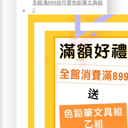
全館滿899送可愛色鉛筆文具組