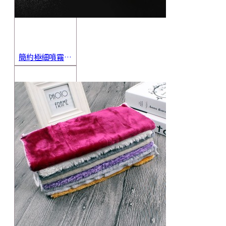
簡約極細噴霧瓶 旅行分裝瓶 保養品分裝 酒精噴霧瓶 小噴壺 香水瓶 隨身瓶