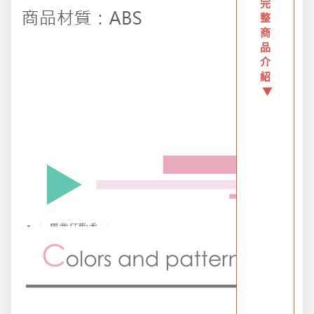
完
整
派對用品
商
品
介
紹
浪漫好禮
▼
熱銷商品-超夯小物盡在這裡
父親節專頁
畢業狂歡季
開學季用品