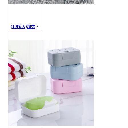
(10條入)超柔軟抹布 不沾油洗碗巾 多用途擦拭布