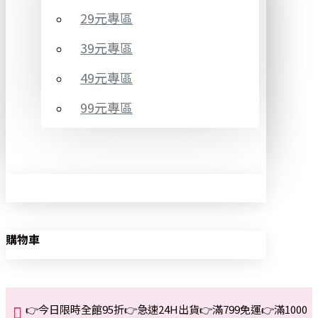
29元專區
39元專區
49元專區
99元專區
購物車
👉今日限時全館95折👉急速24H出貨👉滿799免運👉滿1000