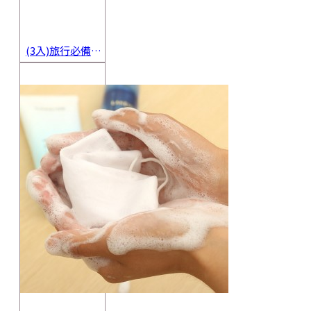
(3入)旅行必備密封香皂收納盒 方便攜帶防水海綿肥皂盒 香皂盒