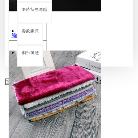
限時特惠專區
餐飲廚具
簡約極細噴霧瓶 旅行分裝瓶 保養品分裝 酒精噴霧瓶 小噴壺 香水瓶 隨身瓶
銅板精選