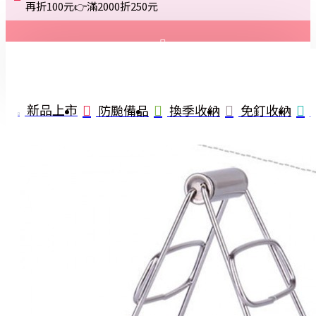
再折100元👉滿2000折250元
登入
註冊
新品上市
防颱備品
換季收納
免釘收納
詢問