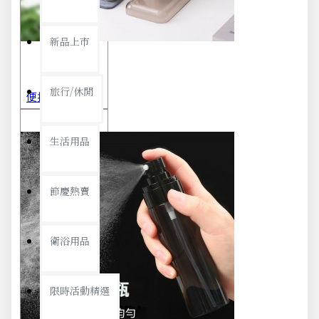
新品上市
旅行/休閒
便攜旅行茶具組 茶杯 茶壺 陶瓷杯 泡茶組 茶具套裝 伴手禮 禮盒 禮品
生活用品
節慶熱賣
衛浴用品
限時活動精選