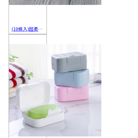
(10條入)超柔軟抹布 不沾油洗碗巾 多用途擦拭布