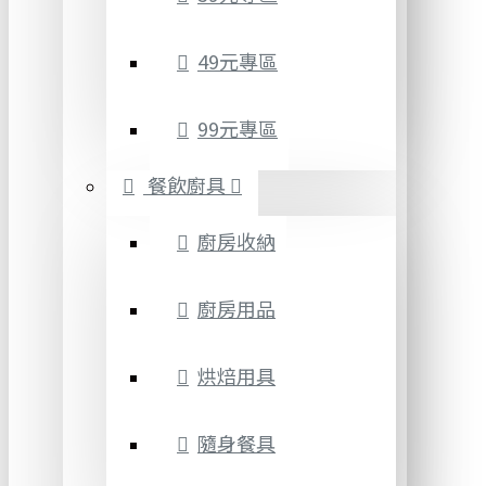
49元專區
99元專區
餐飲廚具
廚房收納
廚房用品
烘焙用具
隨身餐具