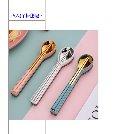
(5入)吊掛肥皂起泡網 香皂起泡袋