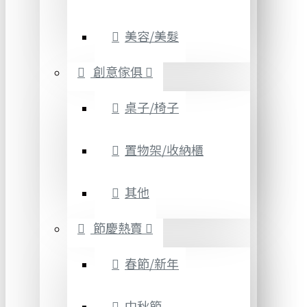
美容/美髮
創意傢俱
桌子/椅子
置物架/收納櫃
其他
節慶熱賣
春節/新年
中秋節