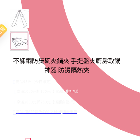
出貨
不鏽鋼防燙碗夾鍋夾 手提盤夾廚房取鍋
神器 防燙隔熱夾
商品95折【今日限定】
享滿1000元折100元【滿額自動折扣】
享滿2000元折250元【滿額自動折】
贈品-滿899送色鉛筆文具組[隨機出貨]