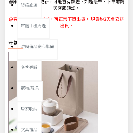
@庫存狀態隨時更新，可能會有誤差，如是急單，下單前請
防疫旅遊
與客服確認。
@春節休節 1/29~2/6，可正常下單出貨， 現貨約3天會安排
出貨，
電腦手機周邊
守護你我
防颱備品安心準備
冬季專區
寵物/玩具
居家收納
文具禮品