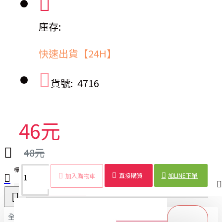
庫存:
快速出貨【24H】
貨號:
4716
46元
48元
標籤：
碗夾
鍋夾
不銹鋼
防燙夾
手提盤夾
廚房
取碗器
餐具
直接購買
加LINE下單
加入購物車
商品詳情
配送時間
全部