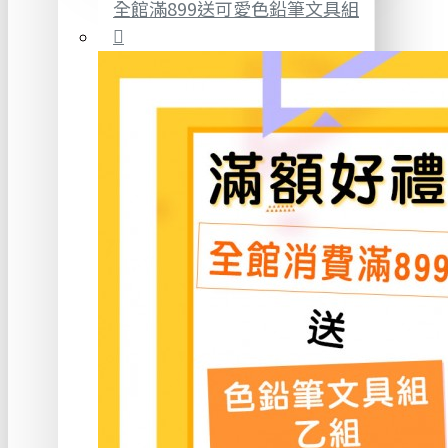
全館滿899送可愛色鉛筆文具組