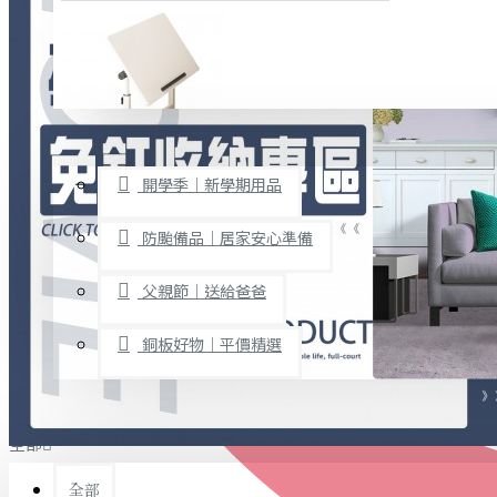
廚房用品
烘焙用具
隨身餐具
查看更多
限時促銷
文具禮品
開學季｜新學期用品
桌子/椅子
置物架/收納櫃
防颱備品｜居家安心準備
其他
父親節｜送給爸爸
免打孔收納專區
銅板好物｜平價精選
事務用品
手工DIY
全部
文具收納
書寫用品
全部