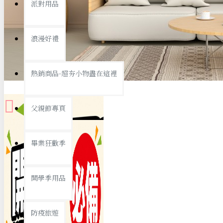
派對用品
桌子/椅子
置物架/收納櫃
浪漫好禮
其他
銅板精選
熱銷商品-超夯小物盡在這裡
父親節專頁
畢業狂歡季
9元專區
開學季用品
19元專區
29元專區
防疫旅遊
39元專區