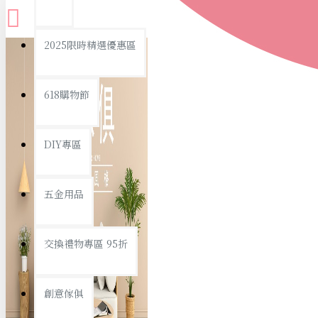
查看更多
2025限時精選優惠區
衛浴用品
618購物節
DIY專區
個人衛浴用品
五金用品
浴室用品/清潔
浴室置物/收納
交換禮物專區 95折
旅行/休閒
創意傢俱