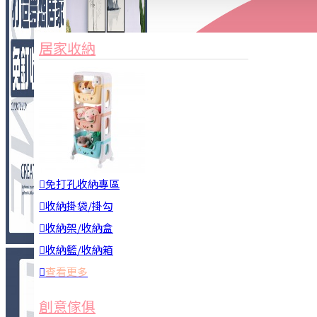
家俱&收納
3C周邊
居家收納
園藝用品
居家安全
居家清潔
查看更多
餐飲廚具
免打孔收納專區
收納掛袋/掛勾
收納架/收納盒
收納籃/收納箱
查看更多
廚房收納
創意傢俱