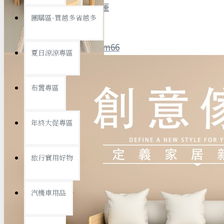
全館限時
滿799免運
團購區-買越多省越多
聯絡我們
ID : @ym66
夏日涼涼專區
旅行收納
旅行用品
優惠活動
最新活動
布置專區
汽機車用品
運動休閒
查看更多
年終大促專區
創意傢俱
旅行實用好物
汽機車用品