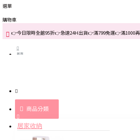
選單
購物車
👉今日限時全館95折👉急速24H出貨👉滿799免運👉滿1000再折
首頁
關於我們
購買教學與說明
商品分類
登入
居家收納