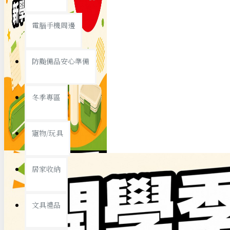
查看更多
電腦手機周邊
節慶熱賣
防颱備品安心準備
冬季專區
春節/新年
寵物/玩具
中秋節
兒童節
居家收納
情人節
查看更多
文具禮品