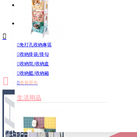
註冊
詢問
免打孔收納專區
新品上市
防颱備品
換季收納
收納掛袋/掛勾
收納架/收納盒
收納籃/收納箱
查看更多
生活用品