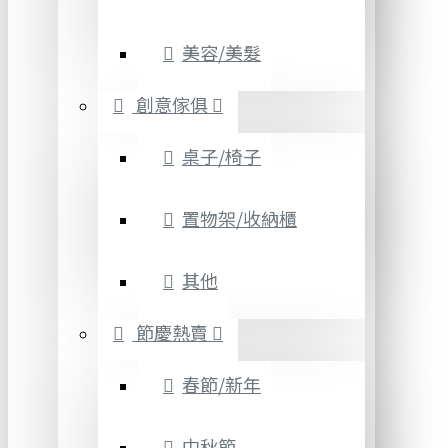
美容/美髮
創意傢俱
桌子/椅子
置物架/收納櫃
其他
節慶熱賣
春節/新年
中秋節