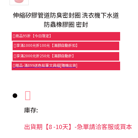
伸縮矽膠管道防臭密封圈 洗衣機下水道
防蟲橡膠圈 密封
商品95折【今日限定】
享滿1000元折100元【滿額自動折扣】
享滿2000元折250元【滿額自動折】
贈品-滿899送色鉛筆文具組[隨機出貨]
庫存:
出貨期【8 -10天】-急單請洽客服或買本