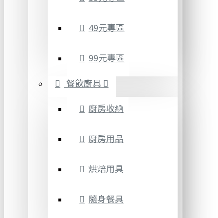
49元專區
99元專區
餐飲廚具
廚房收納
廚房用品
烘焙用具
隨身餐具