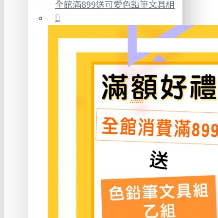
全館滿899送可愛色鉛筆文具組