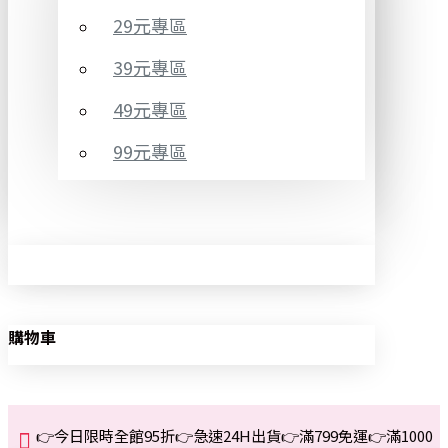
29元專區
39元專區
49元專區
99元專區
購物車
👉今日限時全館95折👉急速24H出貨👉滿799免運👉滿1000