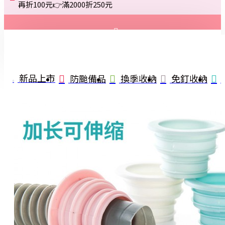
再折100元👉滿2000折250元
登入
註冊
新品上市
防颱備品
換季收納
免釘收納
詢問