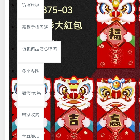
防疫旅遊
電腦手機周邊
防颱備品安心準備
冬季專區
寵物/玩具
居家收納
文具禮品