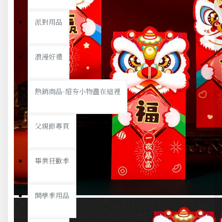
派對用品
浪漫好禮
熱銷商品-超夯小物盡在這裡
父親節專頁
畢業狂歡季
開學季用品