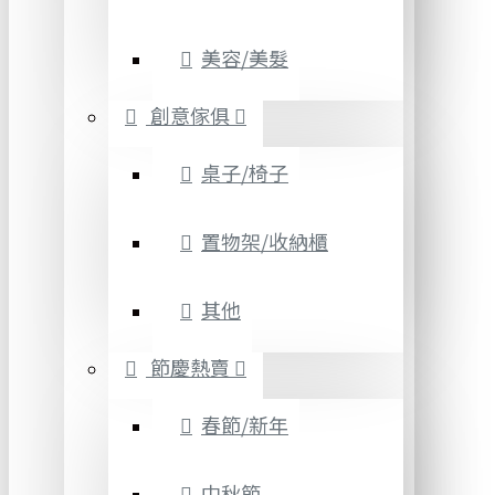
美容/美髮
創意傢俱
桌子/椅子
置物架/收納櫃
其他
節慶熱賣
春節/新年
中秋節