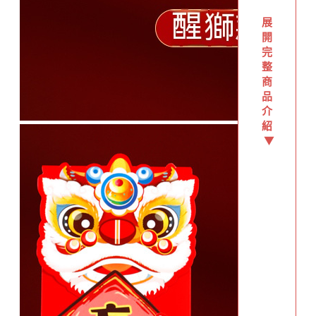
展
開
完
整
商
品
介
紹
▼