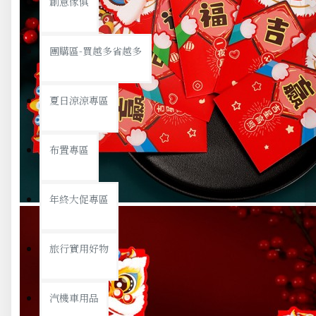
創意傢俱
團購區-買越多省越多
夏日涼涼專區
布置專區
年終大促專區
旅行實用好物
汽機車用品