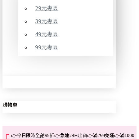
29元專區
39元專區
49元專區
99元專區
購物車
👉今日限時全館95折👉急速24H出貨👉滿799免運👉滿1000