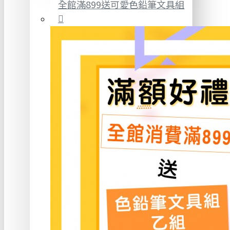
全館滿899送可愛色鉛筆文具組