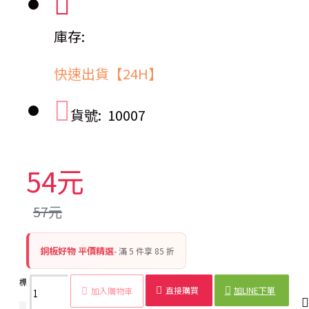
庫存:
快速出貨【24H】
貨號:
10007
54元
57元
銅板好物 平價精選
- 滿 5 件享 85 折
標籤：
紅包
舞獅
新年
祝福
壓歲錢
春節
6入裝
俏皮
直接購買
加LINE下單
加入購物車