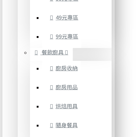
49元專區
99元專區
餐飲廚具
廚房收納
廚房用品
烘焙用具
隨身餐具