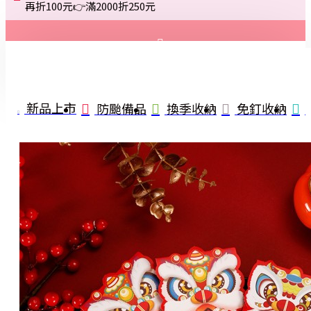
再折100元👉滿2000折250元
登入
註冊
新品上市
防颱備品
換季收納
免釘收納
詢問