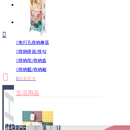
註冊
詢問
免打孔收納專區
新品上市
防颱備品
換季收納
收納掛袋/掛勾
收納架/收納盒
收納籃/收納箱
查看更多
生活用品