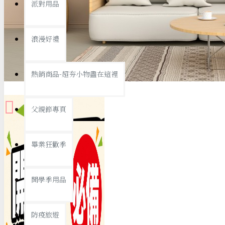
派對用品
桌子/椅子
置物架/收納櫃
浪漫好禮
其他
銅板精選
熱銷商品-超夯小物盡在這裡
父親節專頁
畢業狂歡季
9元專區
開學季用品
19元專區
29元專區
防疫旅遊
39元專區