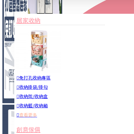
家俱&收納
3C周邊
居家收納
園藝用品
居家安全
居家清潔
查看更多
餐飲廚具
免打孔收納專區
收納掛袋/掛勾
收納架/收納盒
收納籃/收納箱
查看更多
廚房收納
創意傢俱