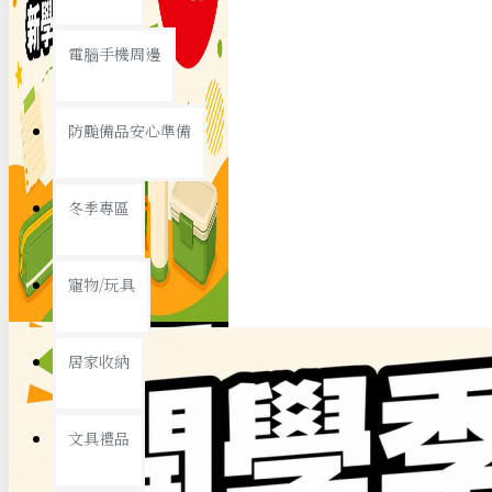
查看更多
電腦手機周邊
節慶熱賣
防颱備品安心準備
冬季專區
春節/新年
寵物/玩具
中秋節
兒童節
居家收納
情人節
查看更多
文具禮品