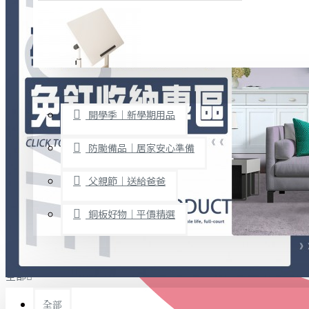
廚房用品
烘焙用具
隨身餐具
查看更多
限時促銷
文具禮品
開學季｜新學期用品
桌子/椅子
置物架/收納櫃
防颱備品｜居家安心準備
其他
父親節｜送給爸爸
免打孔收納專區
銅板好物｜平價精選
事務用品
手工DIY
全部
文具收納
書寫用品
全部