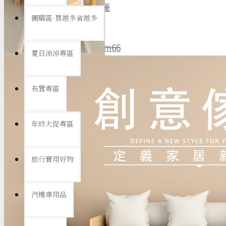
全館限時
滿799免運
團購區-買越多省越多
聯絡我們
ID : @ym66
夏日涼涼專區
旅行收納
旅行用品
優惠活動
最新活動
布置專區
汽機車用品
運動休閒
查看更多
年終大促專區
創意傢俱
旅行實用好物
汽機車用品