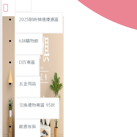
查看更多
2025限時精選優惠區
衛浴用品
618購物節
DIY專區
個人衛浴用品
五金用品
浴室用品/清潔
浴室置物/收納
交換禮物專區 95折
旅行/休閒
創意傢俱