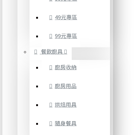
49元專區
99元專區
餐飲廚具
廚房收納
廚房用品
烘焙用具
隨身餐具