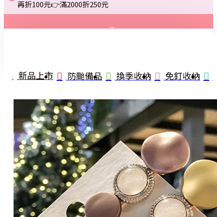
再折100元👉滿2000折250元
登入
註冊
新品上市
防颱備品
換季收納
免釘收納
詢問