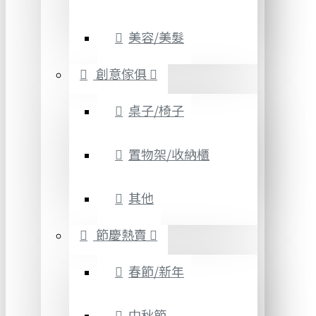
美容/美髮
創意傢俱
桌子/椅子
置物架/收納櫃
其他
節慶熱賣
春節/新年
中秋節