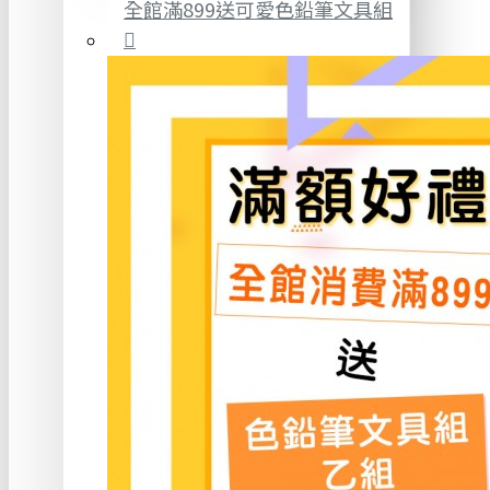
全館滿899送可愛色鉛筆文具組