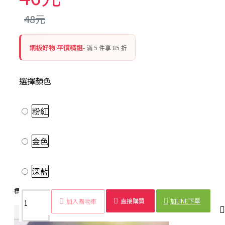
48元
銅板好物 平價精選
- 滿 5 件享 85 折
選擇顏色
粉紅
金色
深藍
標籤：
簡約
瀏海夾
鈕扣
小清新
創意
少女
髮飾
優雅
直接購買
加LINE下單
加入購物車
商品詳情
配送時間