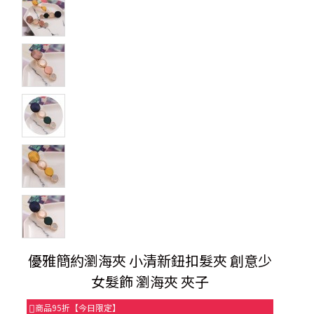
優雅簡約瀏海夾 小清新鈕扣髮夾 創意少
女髮飾 瀏海夾 夾子
商品95折【今日限定】