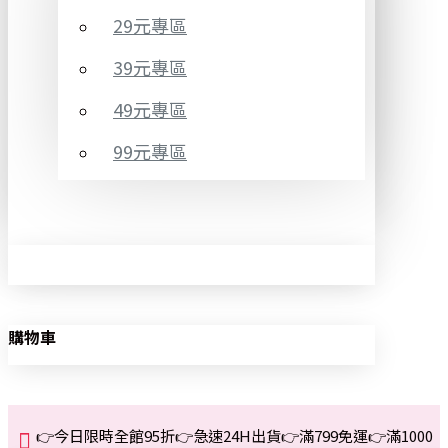
29元專區
39元專區
49元專區
99元專區
購物車
👉今日限時全館95折👉急速24H出貨👉滿799免運👉滿1000