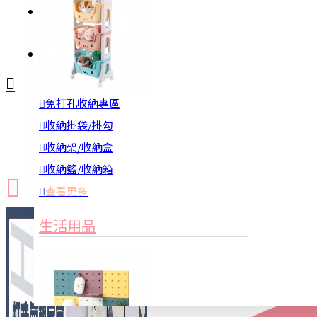
註冊
詢問
免打孔收納專區
新品上市
防颱備品
換季收納
收納掛袋/掛勾
收納架/收納盒
收納籃/收納箱
查看更多
生活用品