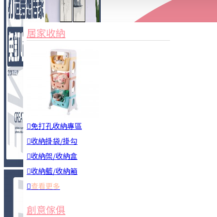
家俱&收納
3C周邊
居家收納
園藝用品
居家安全
居家清潔
查看更多
餐飲廚具
免打孔收納專區
收納掛袋/掛勾
收納架/收納盒
收納籃/收納箱
查看更多
廚房收納
創意傢俱