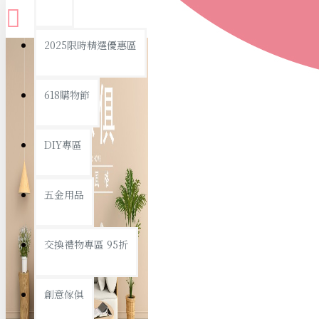
查看更多
2025限時精選優惠區
衛浴用品
618購物節
DIY專區
個人衛浴用品
五金用品
浴室用品/清潔
浴室置物/收納
交換禮物專區 95折
旅行/休閒
創意傢俱