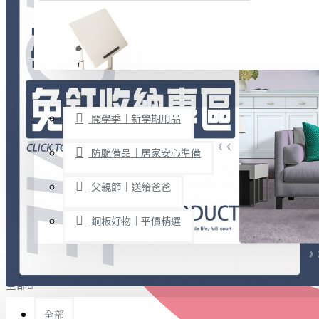
廚房用品
烘焙用具
隨身餐具
查看更多
限時促銷
文具禮品
開學季｜新學期用品
桌子/椅子
置物架/收納櫃
防颱備品｜居家安心準備
其他
父親節｜送給爸爸
免打孔收納專區
銅板好物｜平價精選
事務用品
手工DIY
全部
文具收納
書寫用品
全部