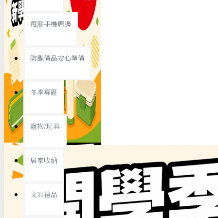
查看更多
電腦手機周邊
節慶熱賣
防颱備品安心準備
冬季專區
春節/新年
寵物/玩具
中秋節
兒童節
居家收納
情人節
查看更多
文具禮品