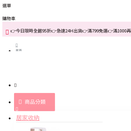
選單
購物車
👉今日限時全館95折👉急速24H出貨👉滿799免運👉滿1000再折
首頁
關於我們
購買教學與說明
商品分類
登入
居家收納