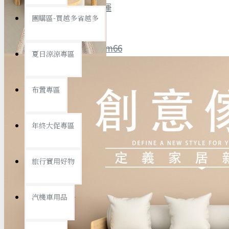
全館限時
滿799免運
團購區-買越多省越多
聯絡我們
ID : @ym66
夏日涼涼專區
旅行收納
旅行用品
優惠活動
最新活動
布置專區
汽機車用品
運動休閒
查看更多
年終大促專區
創意傢俱
旅行實用好物
汽機車用品