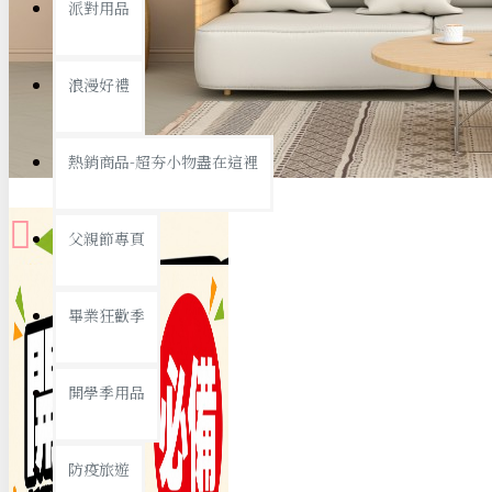
派對用品
桌子/椅子
置物架/收納櫃
浪漫好禮
其他
銅板精選
熱銷商品-超夯小物盡在這裡
父親節專頁
畢業狂歡季
9元專區
開學季用品
19元專區
29元專區
防疫旅遊
39元專區