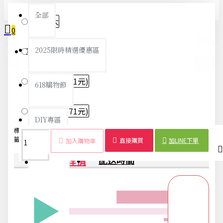
全部
透明-大
0
2025限時精選優惠區
透明-小
您的購物車內沒有商品！
螢光-大
(+71元)
618購物節
螢光-小
(+71元)
DIY專區
標
遙控器
兔子耳
夜
透明矽
冷氣遙控
保護
通
防
籤：
套
朵
光
膠
器
套
用
護
直接購買
加LINE下單
加入購物車
五金用品
商品詳情
配送時間
交換禮物專區 95折