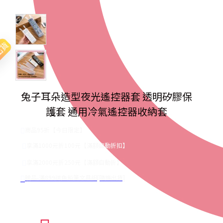
出貨
兔子耳朵造型夜光遙控器套 透明矽膠保
護套 通用冷氣遙控器收納套
商品95折【今日限定】
享滿1000元折100元【滿額自動折扣】
享滿2000元折250元【滿額自動折】
贈品-滿899送色鉛筆文具組[隨機出貨]