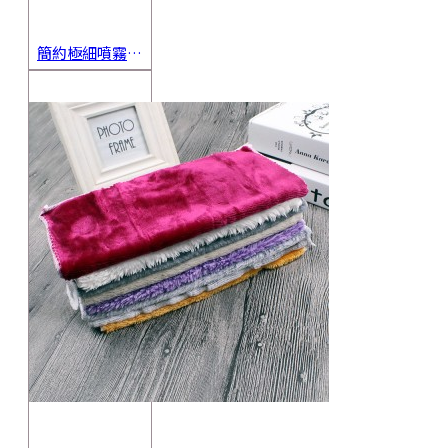
簡約極細噴霧瓶 旅行分裝瓶 保養品分裝 酒精噴霧瓶 小噴壺 香水瓶 隨身瓶