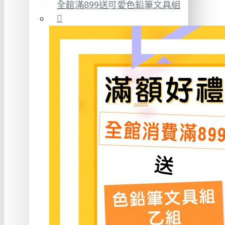
全館滿899送可愛色鉛筆文具組