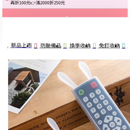
再折100元👉滿2000折250元
登入
註冊
新品上市
防颱備品
換季收納
免釘收納
詢問