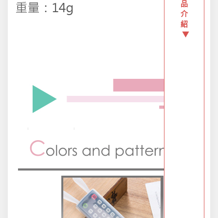
品
介
派對用品
紹
▼
浪漫好禮
熱銷商品-超夯小物盡在這裡
父親節專頁
畢業狂歡季
開學季用品