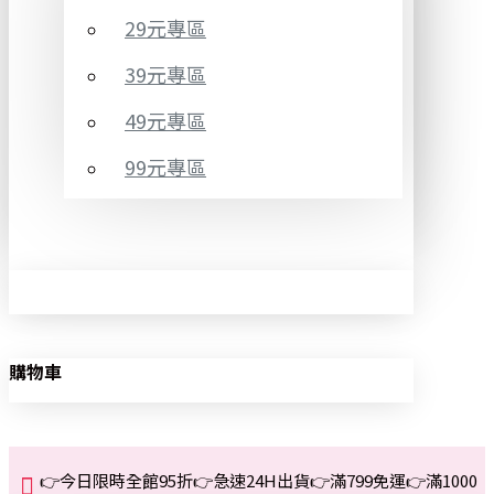
29元專區
39元專區
49元專區
99元專區
購物車
👉今日限時全館95折👉急速24H出貨👉滿799免運👉滿1000