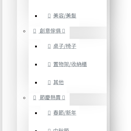
美容/美髮
創意傢俱
桌子/椅子
置物架/收納櫃
其他
節慶熱賣
春節/新年
中秋節