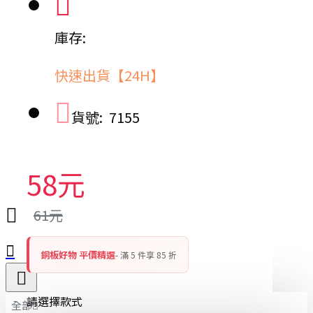
庫存:
快速出貨【24H】
貨號:
7155
58元
61元
銅板好物 平價精選
- 滿 5 件享 85 折
請選擇款式
全部