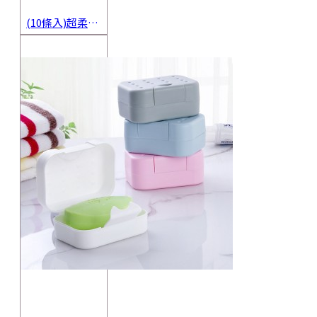
(10條入)超柔軟抹布 不沾油洗碗巾 多用途擦拭布