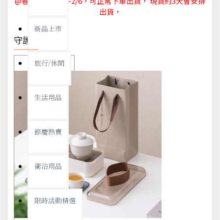
@春節休節 1/29~2/6，可正常下單出貨， 現貨約3天會安排
出貨，
新品上市
守護你我
旅行/休閒
生活用品
節慶熱賣
衛浴用品
限時活動精選