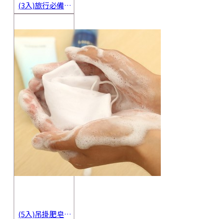
(3入)旅行必備密封香皂收納盒 方便攜帶防水海綿肥皂盒 香皂盒
(5入)吊掛肥皂起泡網 香皂起泡袋