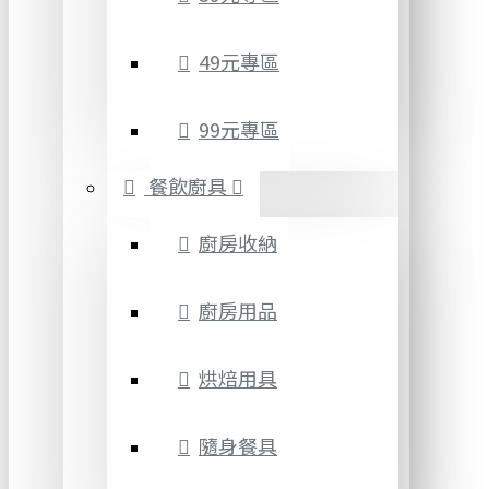
49元專區
99元專區
餐飲廚具
廚房收納
廚房用品
烘焙用具
隨身餐具