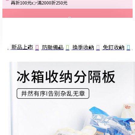
再折100元👉滿2000折250元
登入
註冊
新品上市
防颱備品
換季收納
免釘收納
詢問