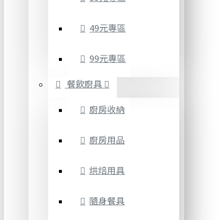
49元專區
99元專區
餐飲廚具
廚房收納
廚房用品
烘焙用具
隨身餐具