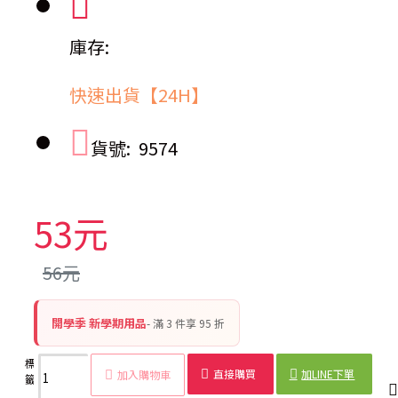
庫存:
快速出貨【24H】
貨號:
9574
53元
56元
開學季 新學期用品
- 滿 3 件享 95 折
標
冰箱收
自由組
創意
日式
分類
文具
4個裝
收納
直接購買
加LINE下單
加入購物車
籤：
納隔板
合隔板
分隔
隔板
隔板
隔板
隔板
隔板
板