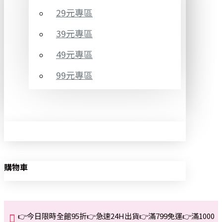
29元專區
39元專區
49元專區
99元專區
購物車
👉今日限時全館95折👉急速24H出貨👉滿799免運👉滿1000