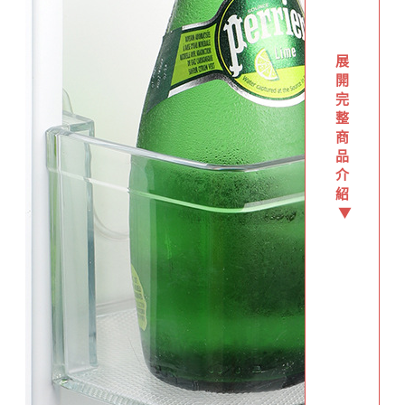
展
開
完
整
商
品
介
紹
▼