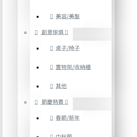
美容/美髮
創意傢俱
桌子/椅子
置物架/收納櫃
其他
節慶熱賣
春節/新年
中秋節