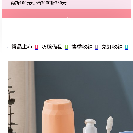
再折100元👉滿2000折250元
登入
註冊
新品上市
防颱備品
換季收納
免釘收納
詢問