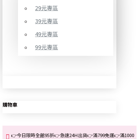
29元專區
39元專區
49元專區
99元專區
購物車
👉今日限時全館95折👉急速24H出貨👉滿799免運👉滿1000