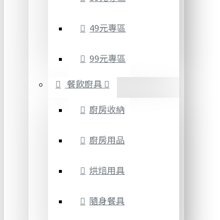
49元專區
99元專區
餐飲廚具
廚房收納
廚房用品
烘焙用具
隨身餐具