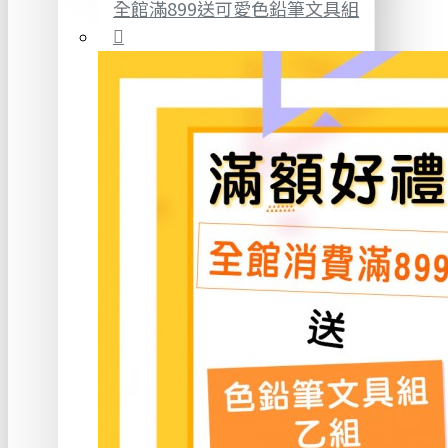
全館滿899送可愛色鉛筆文具組