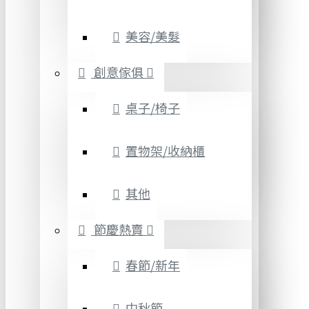
美容/美髮
創意傢俱
桌子/椅子
置物架/收納櫃
其他
節慶熱賣
春節/新年
中秋節