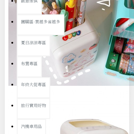
創意傢俱
團購區-買越多省越多
夏日涼涼專區
布置專區
年終大促專區
旅行實用好物
汽機車用品