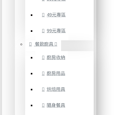
49元專區
99元專區
餐飲廚具
廚房收納
廚房用品
烘焙用具
隨身餐具