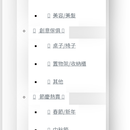
美容/美髮
創意傢俱
桌子/椅子
置物架/收納櫃
其他
節慶熱賣
春節/新年
中秋節