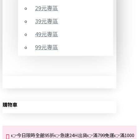
29元專區
39元專區
49元專區
99元專區
購物車
👉今日限時全館95折👉急速24H出貨👉滿799免運👉滿1000