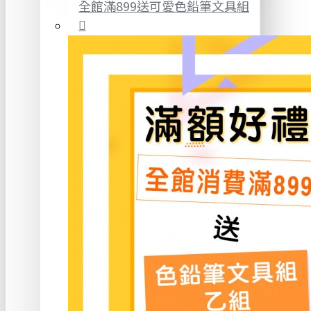
全館滿899送可愛色鉛筆文具組