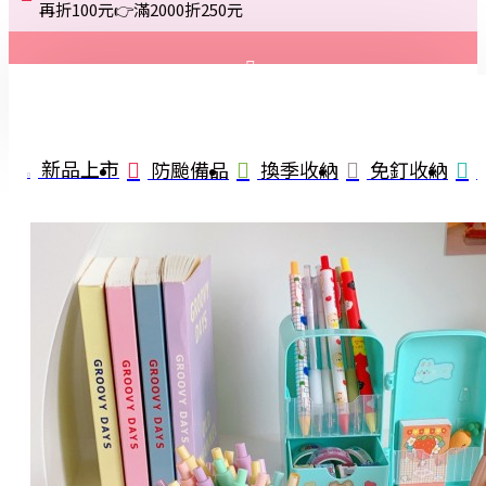
再折100元👉滿2000折250元
登入
註冊
新品上市
防颱備品
換季收納
免釘收納
詢問