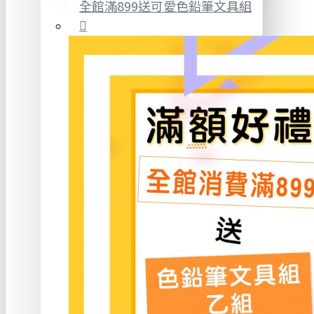
全館滿899送可愛色鉛筆文具組