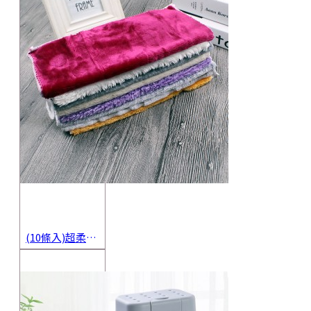
(10條入)超柔軟抹布 不沾油洗碗巾 多用途擦拭布