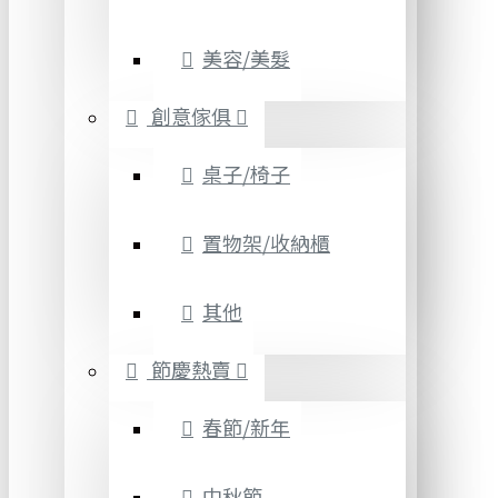
美容/美髮
創意傢俱
桌子/椅子
置物架/收納櫃
其他
節慶熱賣
春節/新年
中秋節