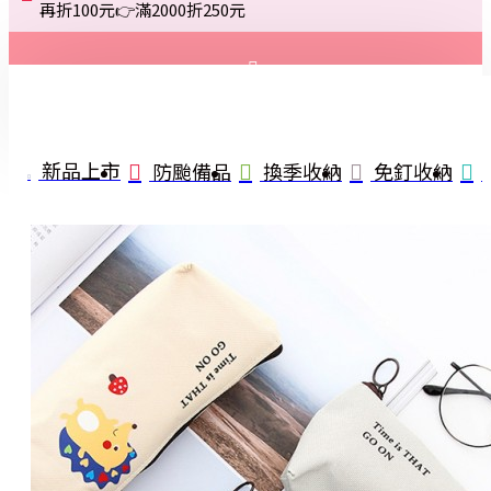
再折100元👉滿2000折250元
登入
註冊
新品上市
防颱備品
換季收納
免釘收納
詢問