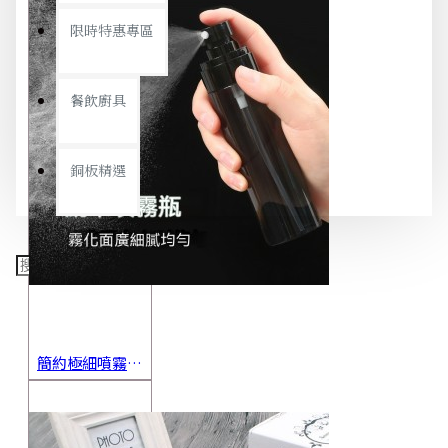
限時特惠專區
餐飲廚具
銅板精選
簡約極細噴霧瓶 旅行分裝瓶 保養品分裝 酒精噴霧瓶 小噴壺 香水瓶 隨身瓶