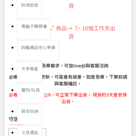
防疫旅遊
貨
電腦手機周邊
"預購商品" 商品→ 7~ 10個工作天出
貨
防颱備品安心準備
@如有急單需求，可加line@與客服洽詢
冬季專區
@庫存狀態隨時更新，可能會有誤差，如是急單，下單前請
與客服確認。
寵物/玩具
@春節休節 1/29~2/6，可正常下單出貨， 現貨約3天會安排
出貨，
居家收納
守護你我
文具禮品