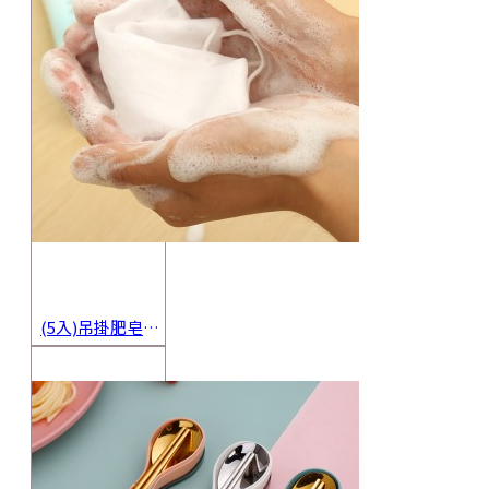
(5入)吊掛肥皂起泡網 香皂起泡袋