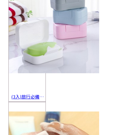
(3入)旅行必備密封香皂收納盒 方便攜帶防水海綿肥皂盒 香皂盒