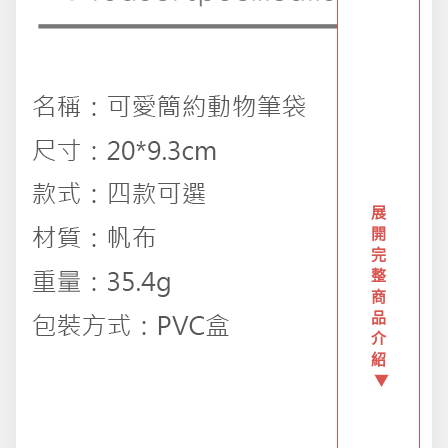
創意傢俱
團購區-買越多省越多
夏日涼涼專區
布置專區
展
開
完
整
年終大促專區
商
品
介
旅行實用好物
紹
▼
汽機車用品