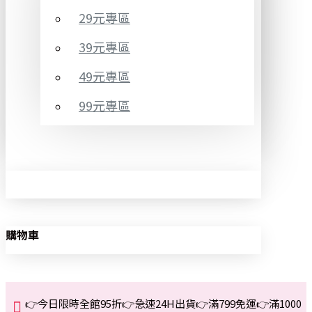
29元專區
39元專區
49元專區
99元專區
購物車
👉今日限時全館95折👉急速24H出貨👉滿799免運👉滿1000