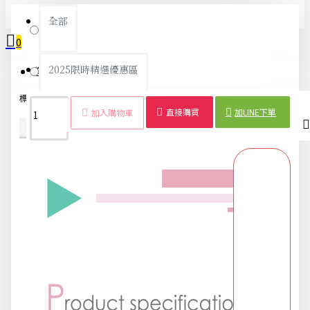
全部
小狗
0
2025限時精選優惠區
刺猬
您的購物車內沒有商品！
標籤：
動物
筆袋
帆布
創意
簡約
文具袋
鉛筆盒
學生
直接購買
加LINE下單
加入購物車
618購物節
商品詳情
配送時間
DIY專區
五金用品
交換禮物專區 95折