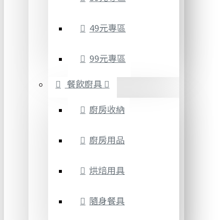
49元專區
99元專區
餐飲廚具
廚房收納
廚房用品
烘焙用具
隨身餐具