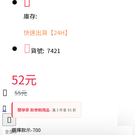
庫存:
快速出貨【24H】
貨號:
7421
52元
55元
開學季 新學期用品
- 滿 3 件享 95 折
選擇款示-700
全部