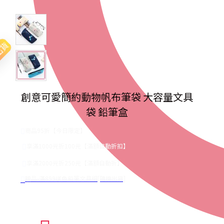
出貨
創意可愛簡約動物帆布筆袋 大容量文具
袋 鉛筆盒
商品95折【今日限定】
享滿1000元折100元【滿額自動折扣】
享滿2000元折250元【滿額自動折】
贈品-滿899送色鉛筆文具組[隨機出貨]