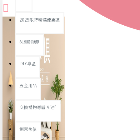
查看更多
2025限時精選優惠區
衛浴用品
618購物節
DIY專區
個人衛浴用品
五金用品
浴室用品/清潔
浴室置物/收納
交換禮物專區 95折
旅行/休閒
創意傢俱