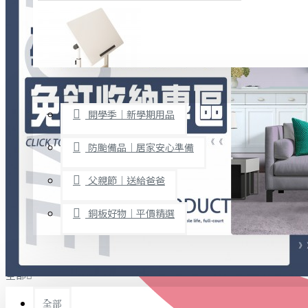
廚房用品
烘焙用具
隨身餐具
查看更多
限時促銷
文具禮品
開學季｜新學期用品
桌子/椅子
置物架/收納櫃
防颱備品｜居家安心準備
其他
父親節｜送給爸爸
免打孔收納專區
銅板好物｜平價精選
事務用品
手工DIY
全部
文具收納
書寫用品
全部