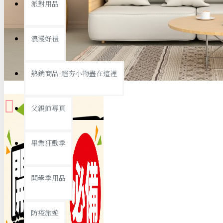
派對用品
桌子/椅子
置物架/收納櫃
浪漫好禮
其他
銅板精選
熱銷商品-超夯小物盡在這裡
父親節專頁
畢業狂歡季
9元專區
開學季用品
19元專區
29元專區
防疫旅遊
39元專區