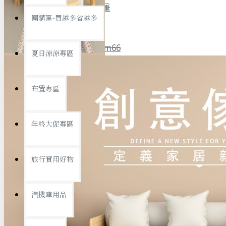
全館限時
滿799免運
團購區-買越多省越多
聯絡我們
ID : @ym66
夏日涼涼專區
旅行收納
旅行用品
優惠活動
最新活動
布置專區
汽機車用品
運動休閒
查看更多
年終大促專區
創意傢俱
旅行實用好物
汽機車用品