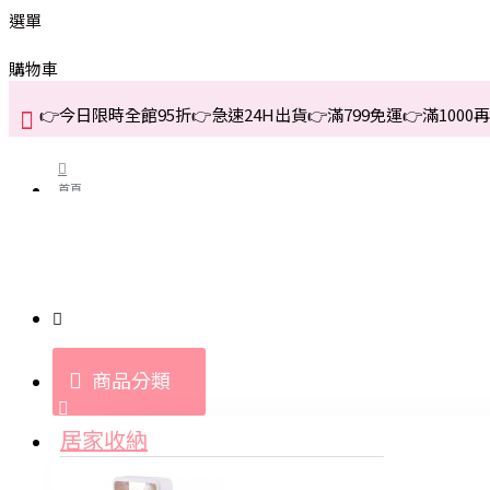
選單
購物車
👉今日限時全館95折👉急速24H出貨👉滿799免運👉滿1000再折
首頁
關於我們
購買教學與說明
商品分類
登入
居家收納