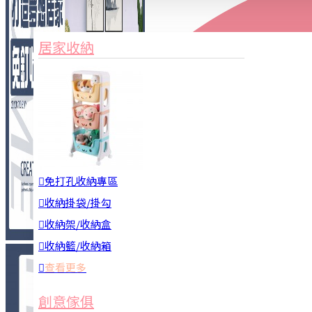
家俱&收納
3C周邊
居家收納
園藝用品
居家安全
居家清潔
查看更多
餐飲廚具
免打孔收納專區
收納掛袋/掛勾
收納架/收納盒
收納籃/收納箱
查看更多
廚房收納
創意傢俱