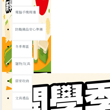
查看更多
電腦手機周邊
節慶熱賣
防颱備品安心準備
冬季專區
春節/新年
寵物/玩具
中秋節
兒童節
居家收納
情人節
查看更多
文具禮品