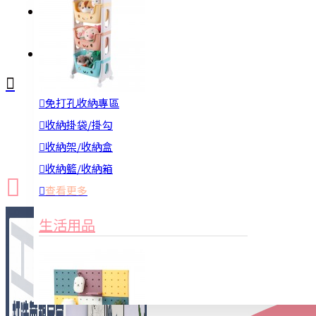
註冊
詢問
免打孔收納專區
新品上市
防颱備品
換季收納
收納掛袋/掛勾
收納架/收納盒
收納籃/收納箱
查看更多
生活用品