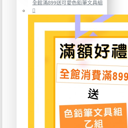
全館滿899送可愛色鉛筆文具組