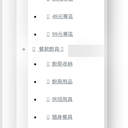
49元專區
99元專區
餐飲廚具
廚房收納
廚房用品
烘焙用具
隨身餐具