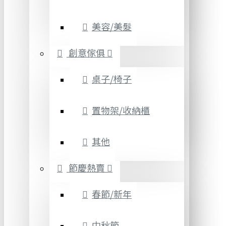
美容/美髮
創意傢俱
桌子/椅子
置物架/收納櫃
其他
節慶熱賣
春節/新年
中秋節