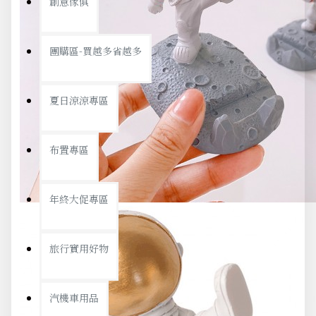
創意傢俱
團購區-買越多省越多
夏日涼涼專區
布置專區
年終大促專區
旅行實用好物
汽機車用品