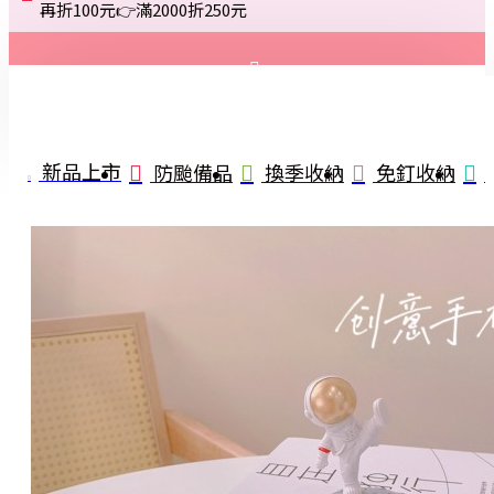
再折100元👉滿2000折250元
登入
註冊
新品上市
防颱備品
換季收納
免釘收納
詢問