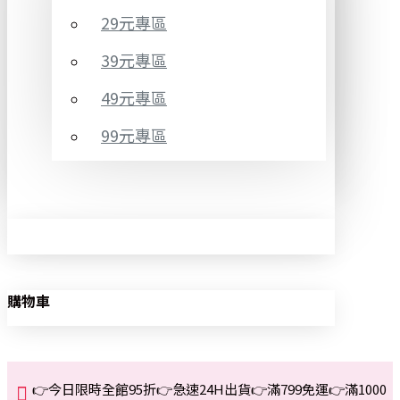
29元專區
39元專區
49元專區
99元專區
購物車
👉今日限時全館95折👉急速24H出貨👉滿799免運👉滿1000