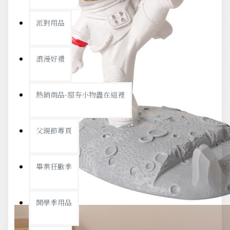
派對用品
浪漫好禮
熱銷商品-超夯小物盡在這裡
父親節專頁
畢業狂歡季
開學季用品