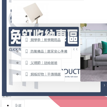
廚房用品
烘焙用具
隨身餐具
查看更多
限時促銷
文具禮品
開學季｜新學期用品
桌子/椅子
置物架/收納櫃
防颱備品｜居家安心準備
其他
父親節｜送給爸爸
免打孔收納專區
銅板好物｜平價精選
事務用品
手工DIY
全部
文具收納
書寫用品
全部