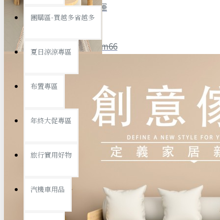
全館限時
滿799免運
團購區-買越多省越多
聯絡我們
ID : @ym66
夏日涼涼專區
旅行收納
旅行用品
優惠活動
最新活動
布置專區
汽機車用品
運動休閒
查看更多
年終大促專區
創意傢俱
旅行實用好物
汽機車用品