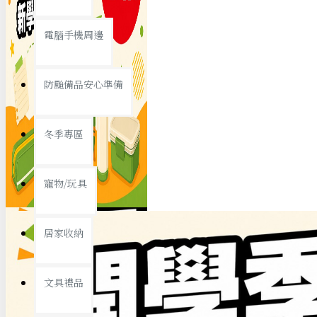
查看更多
電腦手機周邊
節慶熱賣
防颱備品安心準備
冬季專區
春節/新年
寵物/玩具
中秋節
兒童節
居家收納
情人節
查看更多
文具禮品