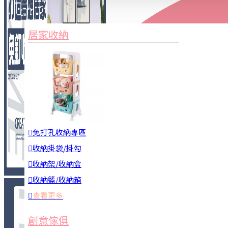
家俱&收納
3C周邊
居家收納
園藝用品
居家安全
居家清潔
查看更多
餐飲廚具
免打孔收納專區
收納掛袋/掛勾
收納架/收納盒
收納籃/收納箱
查看更多
廚房收納
創意傢俱