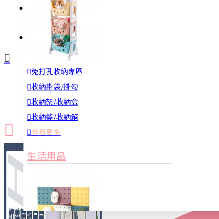
註冊
詢問
免打孔收納專區
新品上市
防颱備品
換季收納
收納掛袋/掛勾
收納架/收納盒
收納籃/收納箱
查看更多
生活用品