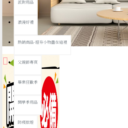
派對用品
桌子/椅子
置物架/收納櫃
浪漫好禮
其他
銅板精選
熱銷商品-超夯小物盡在這裡
父親節專頁
畢業狂歡季
9元專區
開學季用品
19元專區
29元專區
防疫旅遊
39元專區