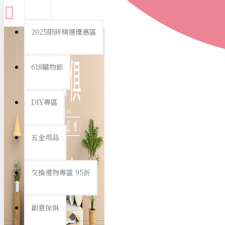
查看更多
2025限時精選優惠區
衛浴用品
618購物節
DIY專區
個人衛浴用品
五金用品
浴室用品/清潔
浴室置物/收納
交換禮物專區 95折
旅行/休閒
創意傢俱