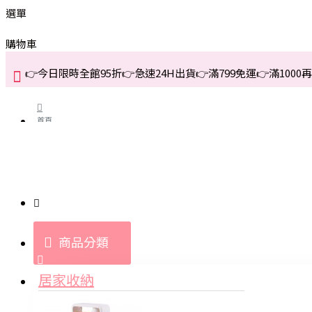
選單
購物車
👉今日限時全館95折👉急速24H出貨👉滿799免運👉滿1000再折
首頁
關於我們
購買教學與說明
商品分類
登入
居家收納