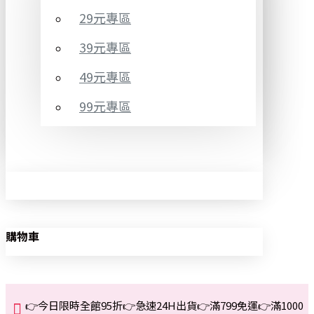
29元專區
39元專區
49元專區
99元專區
購物車
👉今日限時全館95折👉急速24H出貨👉滿799免運👉滿1000