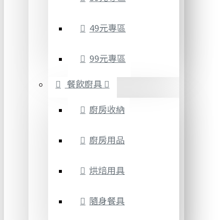
49元專區
99元專區
餐飲廚具
廚房收納
廚房用品
烘焙用具
隨身餐具