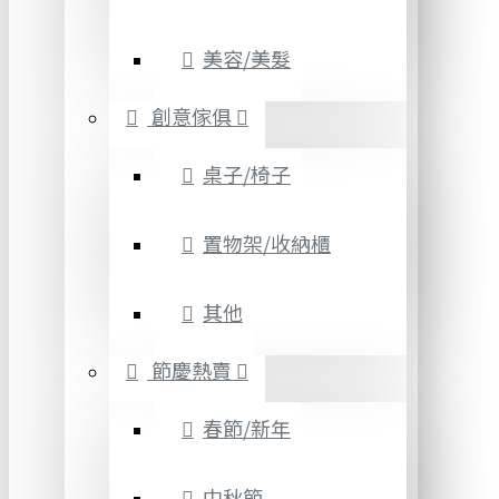
美容/美髮
創意傢俱
桌子/椅子
置物架/收納櫃
其他
節慶熱賣
春節/新年
中秋節