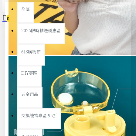
全部
0
2025限時精選優惠區
您的購物車內沒有商品！
618購物節
DIY專區
五金用品
交換禮物專區 95折