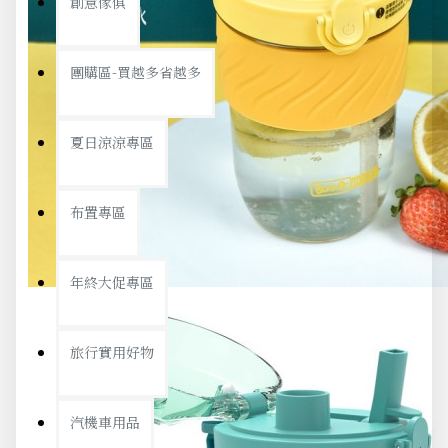
創意傢俱
團購區-買越多省越多
夏日涼涼專區
布置專區
年終大促專區
旅行實用好物
汽機車用品