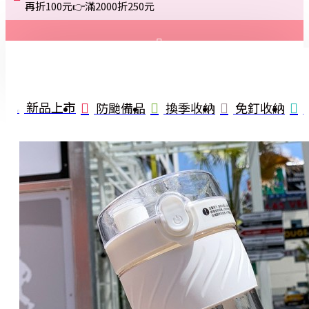
再折100元👉滿2000折250元
登入
註冊
新品上市
防颱備品
換季收納
免釘收納
詢問