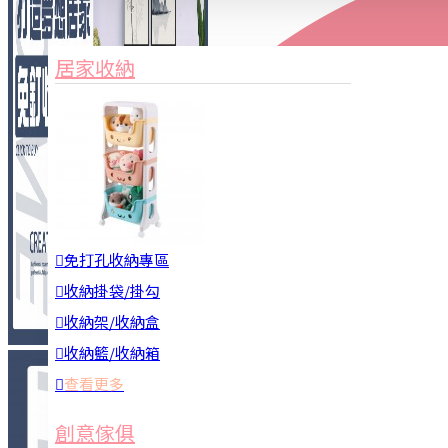
家俱&收納
3C周邊
居家收納
園藝用品
居家安全
居家清潔
查看更多
餐飲廚具
免打孔收納專區
收納掛袋/掛勾
收納架/收納盒
收納籃/收納箱
查看更多
廚房收納
創意傢俱