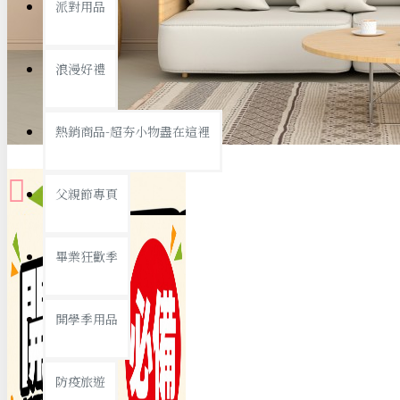
派對用品
桌子/椅子
置物架/收納櫃
浪漫好禮
其他
銅板精選
熱銷商品-超夯小物盡在這裡
父親節專頁
畢業狂歡季
9元專區
開學季用品
19元專區
29元專區
防疫旅遊
39元專區