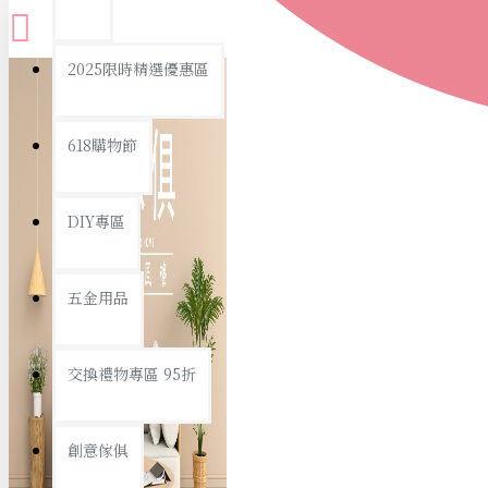
查看更多
2025限時精選優惠區
衛浴用品
618購物節
DIY專區
個人衛浴用品
五金用品
浴室用品/清潔
浴室置物/收納
交換禮物專區 95折
旅行/休閒
創意傢俱