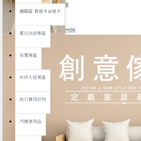
全館限時
滿799免運
團購區-買越多省越多
聯絡我們
ID : @ym66
夏日涼涼專區
旅行收納
旅行用品
優惠活動
最新活動
布置專區
汽機車用品
運動休閒
查看更多
年終大促專區
創意傢俱
旅行實用好物
汽機車用品