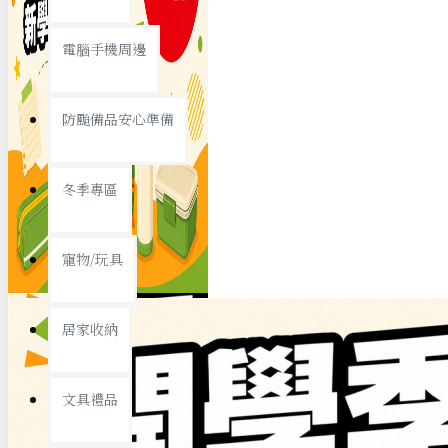
查看更多
電腦手機周邊
節慶熱賣
防颱備品安心準備
冬季專區
春節/新年
寵物/玩具
中秋節
兒童節
居家收納
情人節
查看更多
文具禮品