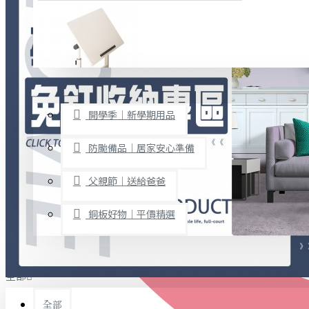
廚房用品
烘焙用具
隨身餐具
查看更多
限時促銷
文具禮品
開學季｜新學期用品
桌子/椅子
置物架/收納櫃
防颱備品｜居家安心準備
其他
父親節｜送給爸爸
免打孔收納專區
銅板好物｜平價精選
事務用品
手工DIY
全部
文具收納
書寫用品
全部