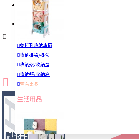
註冊
詢問
免打孔收納專區
新品上市
防颱備品
換季收納
收納掛袋/掛勾
收納架/收納盒
收納籃/收納箱
查看更多
生活用品