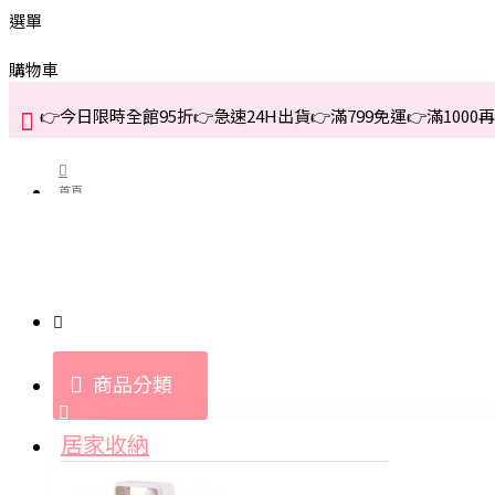
選單
購物車
👉今日限時全館95折👉急速24H出貨👉滿799免運👉滿1000再折
首頁
關於我們
購買教學與說明
商品分類
登入
居家收納