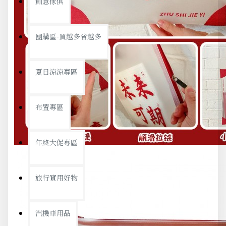
創意傢俱
團購區-買越多省越多
夏日涼涼專區
布置專區
年終大促專區
旅行實用好物
汽機車用品