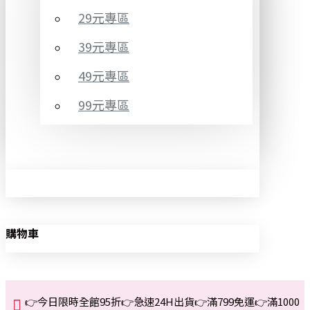
29元專區
39元專區
49元專區
99元專區
購物車
👉今日限時全館95折👉急速24H出貨👉滿799免運👉滿1000