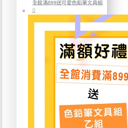
全館滿899送可愛色鉛筆文具組