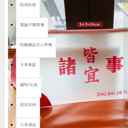
防疫旅遊
電腦手機周邊
防颱備品安心準備
冬季專區
寵物/玩具
居家收納
文具禮品