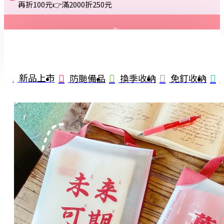
再折100元👉滿2000折250元
登入
註冊
新品上市
防颱備品
換季收納
免釘收納
詢問