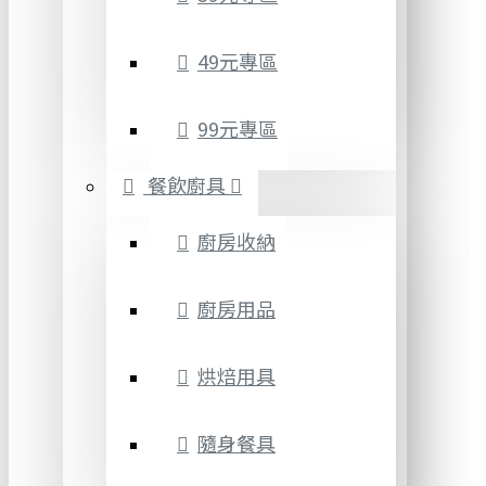
49元專區
99元專區
餐飲廚具
廚房收納
廚房用品
烘焙用具
隨身餐具