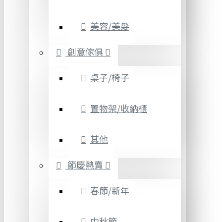
美容/美髮
創意傢俱
桌子/椅子
置物架/收納櫃
其他
節慶熱賣
春節/新年
中秋節