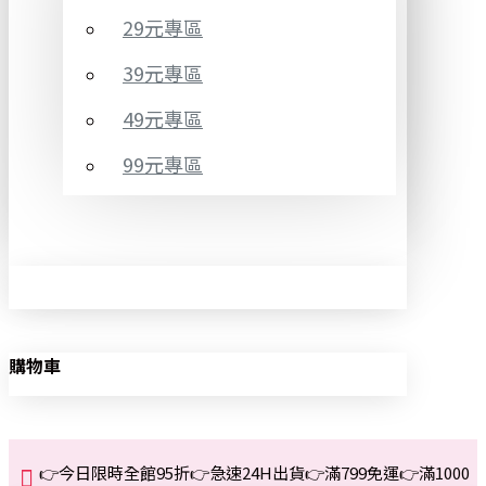
29元專區
39元專區
49元專區
99元專區
購物車
👉今日限時全館95折👉急速24H出貨👉滿799免運👉滿1000