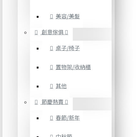
美容/美髮
創意傢俱
桌子/椅子
置物架/收納櫃
其他
節慶熱賣
春節/新年
中秋節