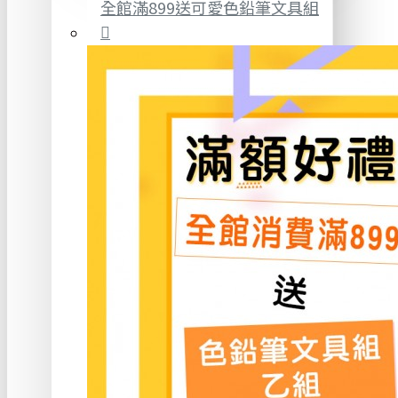
全館滿899送可愛色鉛筆文具組