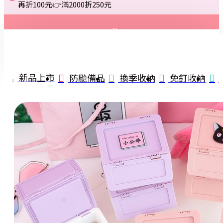
再折100元👉滿2000折250元
登入
註冊
新品上市
防颱備品
換季收納
免釘收納
詢問