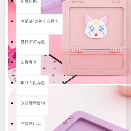
創意傢俱
團購區-買越多省越多
夏日涼涼專區
布置專區
年終大促專區
旅行實用好物
汽機車用品