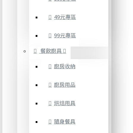
49元專區
99元專區
餐飲廚具
廚房收納
廚房用品
烘焙用具
隨身餐具