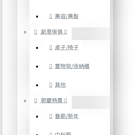
美容/美髮
創意傢俱
桌子/椅子
置物架/收納櫃
其他
節慶熱賣
春節/新年
中秋節