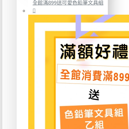
全館滿899送可愛色鉛筆文具組