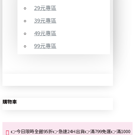
29元專區
39元專區
49元專區
99元專區
購物車
👉今日限時全館95折👉急速24H出貨👉滿799免運👉滿1000