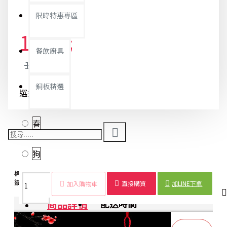
限時特惠專區
121元
餐飲廚具
128元
銅板精選
選擇款示-700
春
狗
標
毛氈布
狗年
春福字
春節
創意
春節
布藝
狗年
籤：
吊飾
吊飾
吊飾
吊飾
吊飾
裝飾
吊飾
裝飾
直接購買
加LINE下單
加入購物車
商品詳情
配送時間