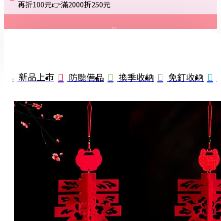
再折100元👉滿2000折250元
登入
註冊
新品上市
防颱備品
換季收納
免釘收納
詢問