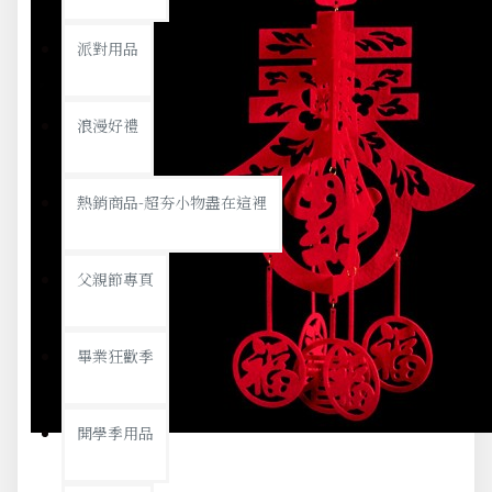
派對用品
浪漫好禮
熱銷商品-超夯小物盡在這裡
父親節專頁
畢業狂歡季
開學季用品