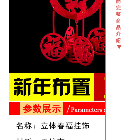
開
完
整
商
品
介
紹
▼