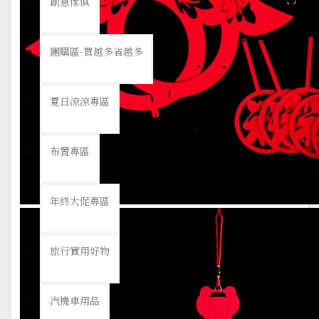
創意傢俱
團購區-買越多省越多
夏日涼涼專區
布置專區
年終大促專區
旅行實用好物
汽機車用品