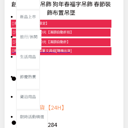
創意毛氈布吊飾 狗年春福字吊飾 春節裝
飾布置吊墜
新品上市
商品95折【今日限定】
享滿1000元折100元【滿額自動折扣】
旅行/休閒
享滿2000元折250元【滿額自動折】
贈品-滿899送色鉛筆文具組[隨機出貨]
生活用品
節慶熱賣
庫存:
衛浴用品
快速出貨【24H】
限時活動精選
貨號:
7284