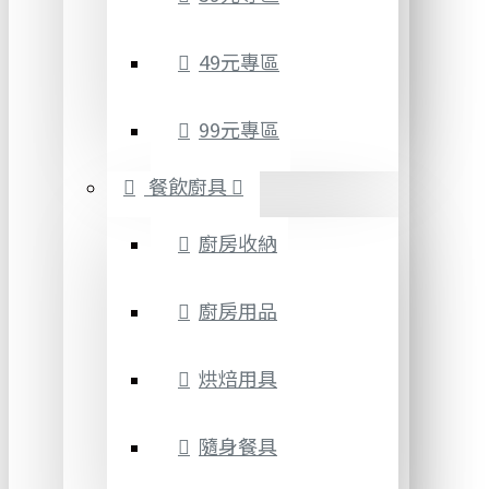
49元專區
99元專區
餐飲廚具
廚房收納
廚房用品
烘焙用具
隨身餐具