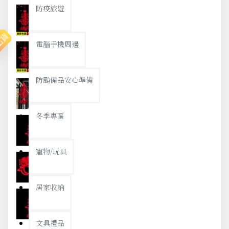
防疫旅遊
出貨
電腦手機周邊
防颱備品安心準備
冬季專區
寵物/玩具
居家收納
文具禮品