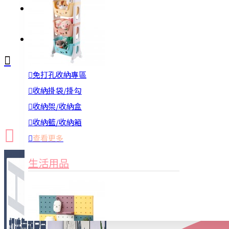
註冊
詢問
免打孔收納專區
新品上市
防颱備品
換季收納
收納掛袋/掛勾
收納架/收納盒
收納籃/收納箱
查看更多
生活用品