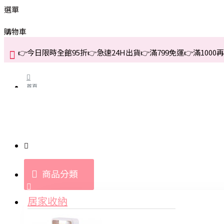
選單
購物車
👉今日限時全館95折👉急速24H出貨👉滿799免運👉滿1000再折
首頁
關於我們
購買教學與說明
商品分類
登入
居家收納