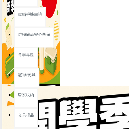
查看更多
電腦手機周邊
節慶熱賣
防颱備品安心準備
冬季專區
春節/新年
寵物/玩具
中秋節
兒童節
居家收納
情人節
查看更多
文具禮品