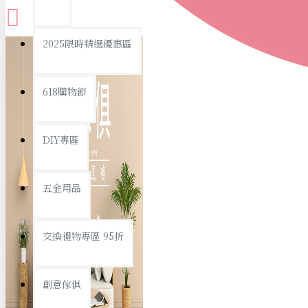
查看更多
2025限時精選優惠區
衛浴用品
618購物節
DIY專區
個人衛浴用品
五金用品
浴室用品/清潔
浴室置物/收納
交換禮物專區 95折
旅行/休閒
創意傢俱