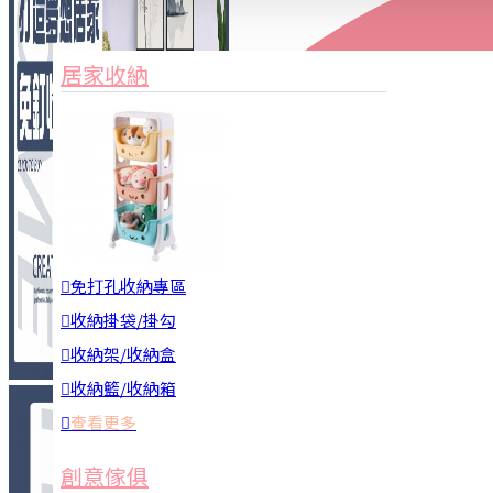
家俱&收納
3C周邊
居家收納
園藝用品
居家安全
居家清潔
查看更多
餐飲廚具
免打孔收納專區
收納掛袋/掛勾
收納架/收納盒
收納籃/收納箱
查看更多
廚房收納
創意傢俱