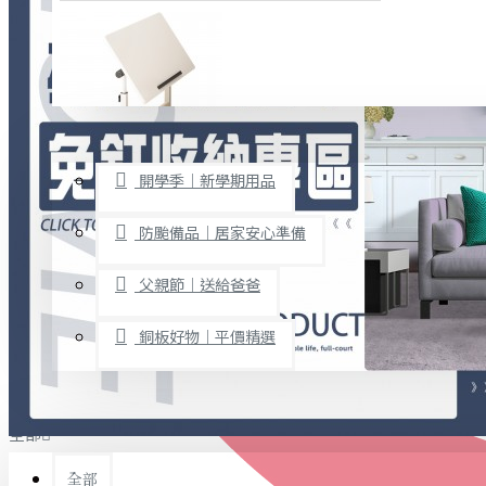
廚房用品
烘焙用具
隨身餐具
查看更多
限時促銷
文具禮品
開學季｜新學期用品
桌子/椅子
置物架/收納櫃
防颱備品｜居家安心準備
其他
父親節｜送給爸爸
免打孔收納專區
銅板好物｜平價精選
事務用品
手工DIY
全部
文具收納
書寫用品
全部