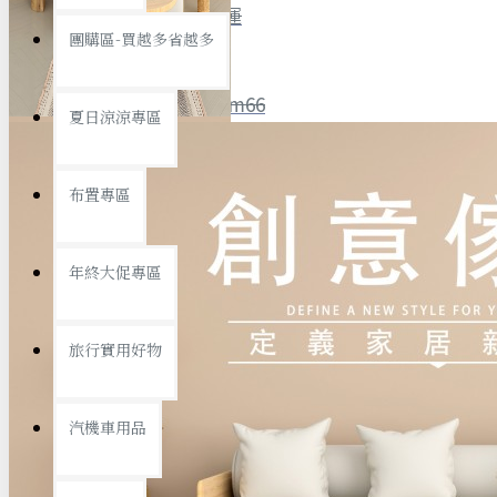
全館限時
滿799免運
團購區-買越多省越多
聯絡我們
ID : @ym66
夏日涼涼專區
旅行收納
旅行用品
優惠活動
最新活動
布置專區
汽機車用品
運動休閒
查看更多
年終大促專區
創意傢俱
旅行實用好物
汽機車用品