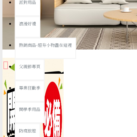
派對用品
桌子/椅子
置物架/收納櫃
浪漫好禮
其他
銅板精選
熱銷商品-超夯小物盡在這裡
父親節專頁
畢業狂歡季
9元專區
開學季用品
19元專區
29元專區
防疫旅遊
39元專區