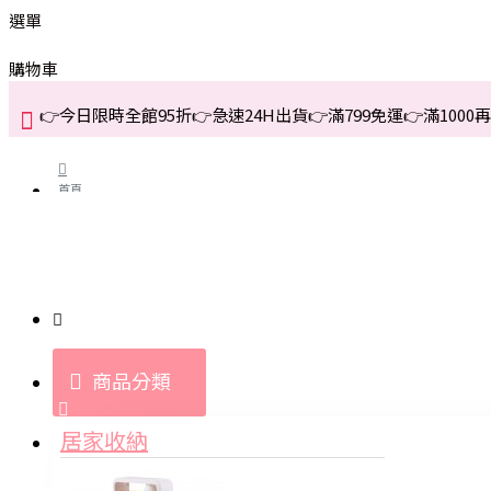
選單
購物車
👉今日限時全館95折👉急速24H出貨👉滿799免運👉滿1000再折
首頁
關於我們
購買教學與說明
商品分類
登入
居家收納