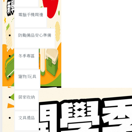
查看更多
電腦手機周邊
節慶熱賣
防颱備品安心準備
冬季專區
春節/新年
寵物/玩具
中秋節
兒童節
居家收納
情人節
查看更多
文具禮品