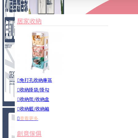
家俱&收納
3C周邊
居家收納
園藝用品
居家安全
居家清潔
查看更多
餐飲廚具
免打孔收納專區
收納掛袋/掛勾
收納架/收納盒
收納籃/收納箱
查看更多
廚房收納
創意傢俱