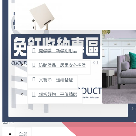
廚房用品
烘焙用具
隨身餐具
查看更多
限時促銷
文具禮品
開學季｜新學期用品
桌子/椅子
置物架/收納櫃
防颱備品｜居家安心準備
其他
父親節｜送給爸爸
免打孔收納專區
銅板好物｜平價精選
事務用品
手工DIY
全部
文具收納
書寫用品
全部