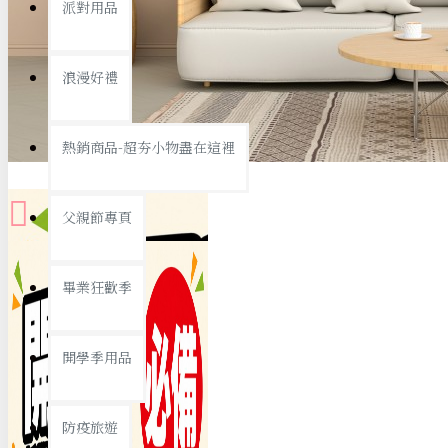
派對用品
桌子/椅子
置物架/收納櫃
浪漫好禮
其他
銅板精選
熱銷商品-超夯小物盡在這裡
父親節專頁
畢業狂歡季
9元專區
開學季用品
19元專區
29元專區
防疫旅遊
39元專區