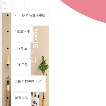
查看更多
2025限時精選優惠區
衛浴用品
618購物節
DIY專區
個人衛浴用品
五金用品
浴室用品/清潔
浴室置物/收納
交換禮物專區 95折
旅行/休閒
創意傢俱