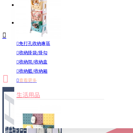
註冊
詢問
免打孔收納專區
新品上市
防颱備品
換季收納
收納掛袋/掛勾
收納架/收納盒
收納籃/收納箱
查看更多
生活用品