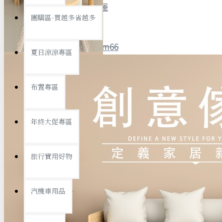
全館限時
滿799免運
團購區-買越多省越多
聯絡我們
ID : @ym66
夏日涼涼專區
旅行收納
旅行用品
優惠活動
最新活動
布置專區
汽機車用品
運動休閒
查看更多
年終大促專區
創意傢俱
旅行實用好物
汽機車用品