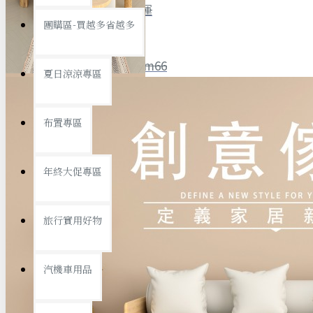
全館限時
滿799免運
團購區-買越多省越多
聯絡我們
ID : @ym66
夏日涼涼專區
旅行收納
旅行用品
優惠活動
最新活動
布置專區
汽機車用品
運動休閒
查看更多
年終大促專區
創意傢俱
旅行實用好物
汽機車用品