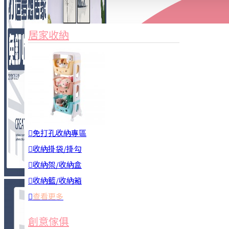
家俱&收納
3C周邊
居家收納
園藝用品
居家安全
居家清潔
查看更多
餐飲廚具
免打孔收納專區
收納掛袋/掛勾
收納架/收納盒
收納籃/收納箱
查看更多
廚房收納
創意傢俱