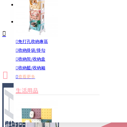
註冊
詢問
免打孔收納專區
新品上市
防颱備品
換季收納
收納掛袋/掛勾
收納架/收納盒
收納籃/收納箱
查看更多
生活用品