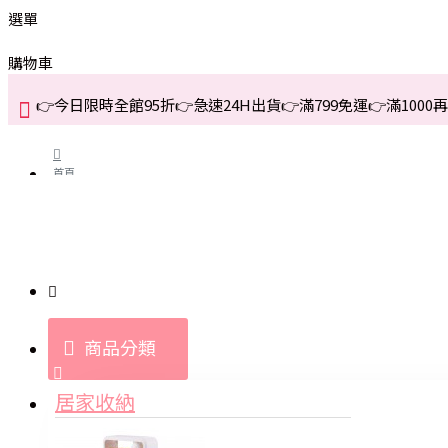
選單
購物車
👉今日限時全館95折👉急速24H出貨👉滿799免運👉滿1000再折
首頁
關於我們
購買教學與說明
商品分類
登入
居家收納