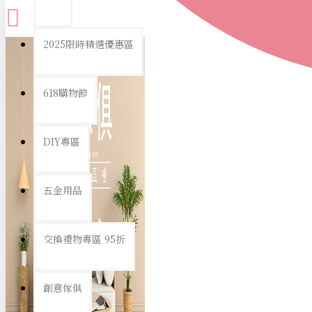
查看更多
2025限時精選優惠區
衛浴用品
618購物節
DIY專區
個人衛浴用品
五金用品
浴室用品/清潔
浴室置物/收納
交換禮物專區 95折
旅行/休閒
創意傢俱