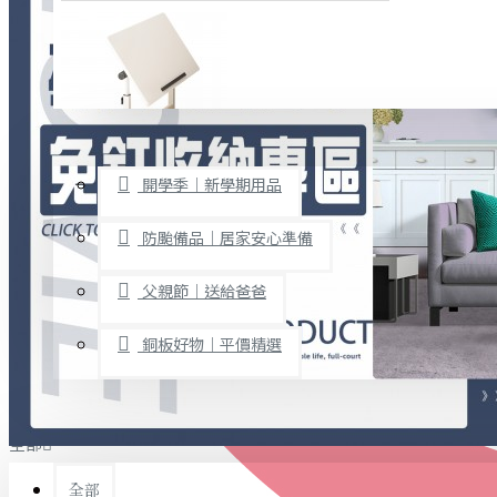
廚房用品
烘焙用具
隨身餐具
查看更多
限時促銷
文具禮品
開學季｜新學期用品
桌子/椅子
置物架/收納櫃
防颱備品｜居家安心準備
其他
父親節｜送給爸爸
免打孔收納專區
銅板好物｜平價精選
事務用品
手工DIY
全部
文具收納
書寫用品
全部