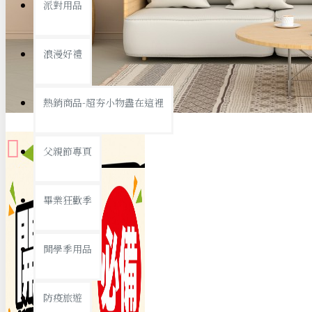
派對用品
桌子/椅子
置物架/收納櫃
浪漫好禮
其他
銅板精選
熱銷商品-超夯小物盡在這裡
父親節專頁
畢業狂歡季
9元專區
開學季用品
19元專區
29元專區
防疫旅遊
39元專區