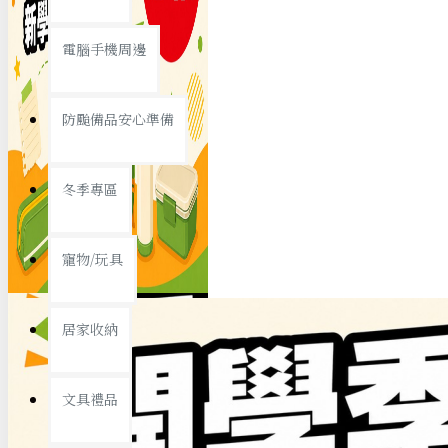
查看更多
電腦手機周邊
節慶熱賣
防颱備品安心準備
冬季專區
春節/新年
寵物/玩具
中秋節
兒童節
居家收納
情人節
查看更多
文具禮品