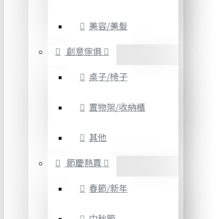
美容/美髮
創意傢俱
桌子/椅子
置物架/收納櫃
其他
節慶熱賣
春節/新年
中秋節