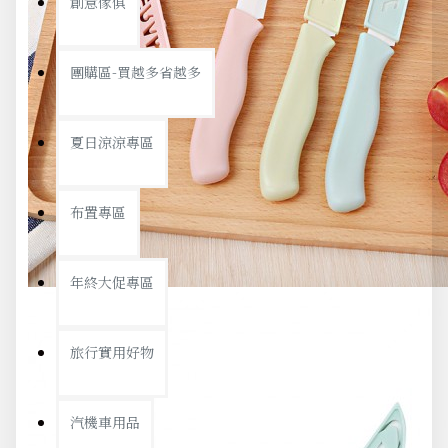
創意傢俱
團購區-買越多省越多
夏日涼涼專區
布置專區
年終大促專區
旅行實用好物
汽機車用品