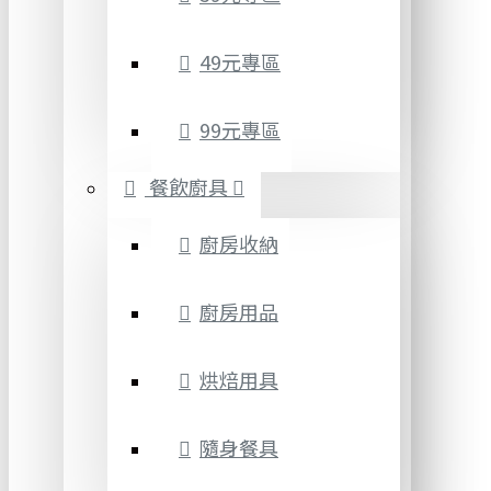
49元專區
99元專區
餐飲廚具
廚房收納
廚房用品
烘焙用具
隨身餐具