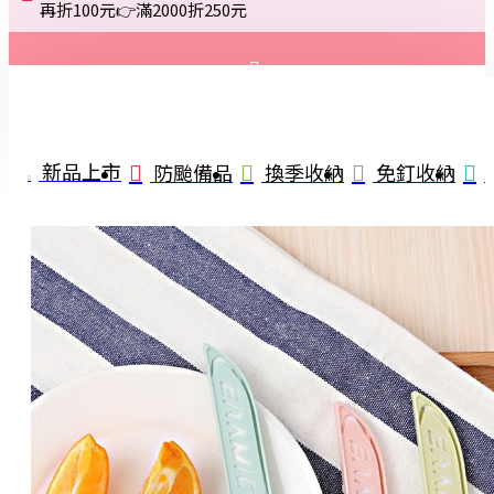
再折100元👉滿2000折250元
登入
註冊
新品上市
防颱備品
換季收納
免釘收納
詢問