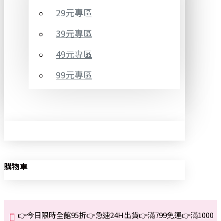
29元專區
39元專區
49元專區
99元專區
購物車
👉今日限時全館95折👉急速24H出貨👉滿799免運👉滿1000