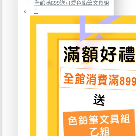
全館滿899送可愛色鉛筆文具組