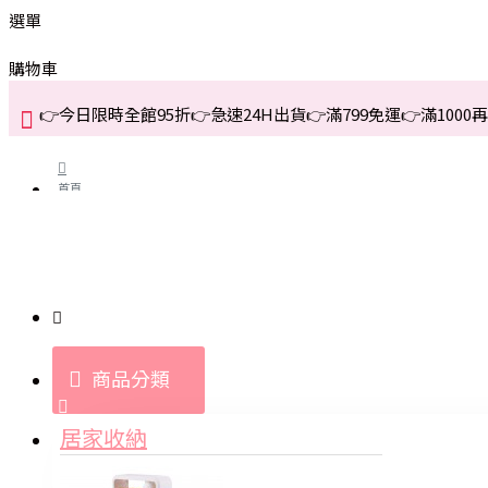
選單
購物車
👉今日限時全館95折👉急速24H出貨👉滿799免運👉滿1000再折
首頁
關於我們
購買教學與說明
商品分類
登入
居家收納