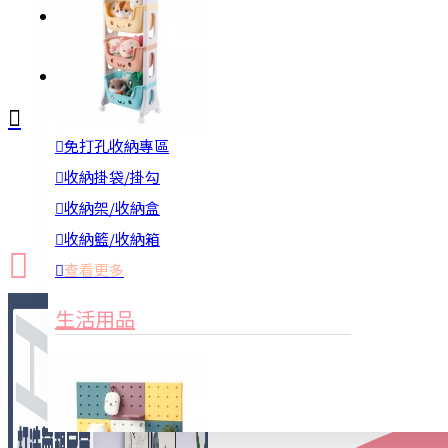
註冊
詢問
免打孔收納專區
新品上市
防颱備品
換季收納
收納掛袋/掛勾
收納架/收納盒
收納籃/收納箱
查看更多
生活用品