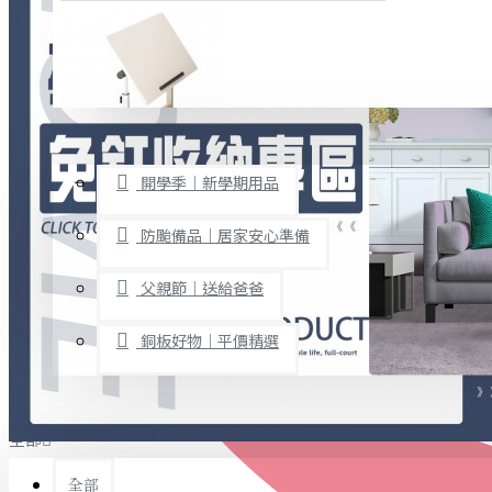
廚房用品
烘焙用具
隨身餐具
查看更多
限時促銷
文具禮品
開學季｜新學期用品
桌子/椅子
置物架/收納櫃
防颱備品｜居家安心準備
其他
父親節｜送給爸爸
免打孔收納專區
銅板好物｜平價精選
事務用品
手工DIY
全部
文具收納
書寫用品
全部