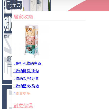
家俱&收納
3C周邊
居家收納
園藝用品
居家安全
居家清潔
查看更多
餐飲廚具
免打孔收納專區
收納掛袋/掛勾
收納架/收納盒
收納籃/收納箱
查看更多
廚房收納
創意傢俱