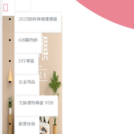
查看更多
2025限時精選優惠區
衛浴用品
618購物節
DIY專區
個人衛浴用品
五金用品
浴室用品/清潔
浴室置物/收納
交換禮物專區 95折
旅行/休閒
創意傢俱