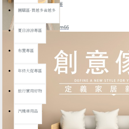
全館限時
滿799免運
團購區-買越多省越多
聯絡我們
ID : @ym66
夏日涼涼專區
旅行收納
旅行用品
優惠活動
最新活動
布置專區
汽機車用品
運動休閒
查看更多
年終大促專區
創意傢俱
旅行實用好物
汽機車用品