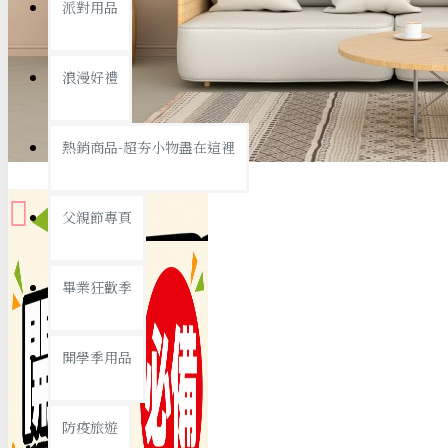
派對用品
桌子/椅子
置物架/收納櫃
浪漫好禮
其他
銅板精選
熱銷商品-超夯小物盡在這裡
父親節專頁
畢業狂歡季
9元專區
開學季用品
19元專區
29元專區
防疫旅遊
39元專區