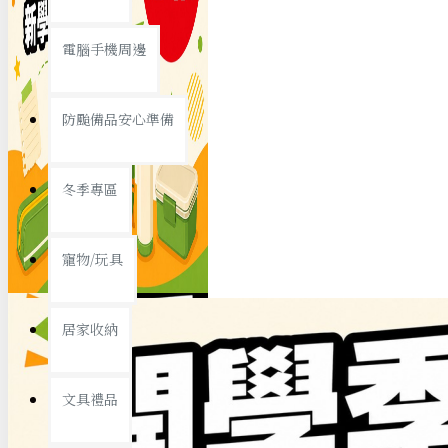
查看更多
電腦手機周邊
節慶熱賣
防颱備品安心準備
冬季專區
春節/新年
寵物/玩具
中秋節
兒童節
居家收納
情人節
查看更多
文具禮品