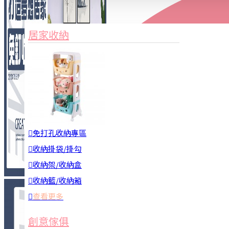
家俱&收納
3C周邊
居家收納
園藝用品
居家安全
居家清潔
查看更多
餐飲廚具
免打孔收納專區
收納掛袋/掛勾
收納架/收納盒
收納籃/收納箱
查看更多
廚房收納
創意傢俱