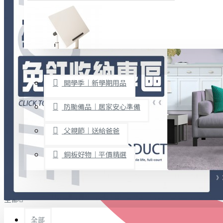
廚房用品
烘焙用具
隨身餐具
查看更多
限時促銷
文具禮品
開學季｜新學期用品
桌子/椅子
置物架/收納櫃
防颱備品｜居家安心準備
其他
父親節｜送給爸爸
免打孔收納專區
銅板好物｜平價精選
事務用品
手工DIY
全部
文具收納
書寫用品
全部