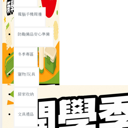
查看更多
電腦手機周邊
節慶熱賣
防颱備品安心準備
冬季專區
春節/新年
寵物/玩具
中秋節
兒童節
居家收納
情人節
查看更多
文具禮品