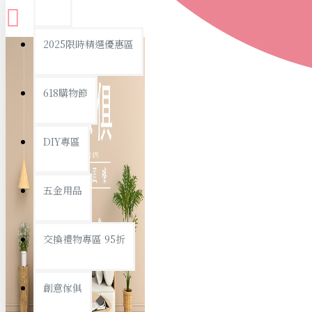
查看更多
2025限時精選優惠區
衛浴用品
618購物節
DIY專區
個人衛浴用品
五金用品
浴室用品/清潔
浴室置物/收納
交換禮物專區 95折
旅行/休閒
創意傢俱