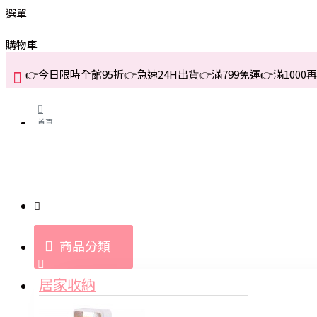
選單
購物車
👉今日限時全館95折👉急速24H出貨👉滿799免運👉滿1000再折
首頁
關於我們
購買教學與說明
商品分類
登入
居家收納