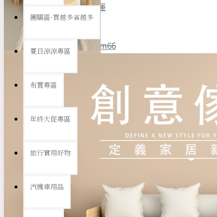
全館限時
滿799免運
團購區-買越多省越多
聯絡我們
ID : @ym66
夏日涼涼專區
旅行收納
旅行用品
優惠活動
最新活動
布置專區
汽機車用品
運動休閒
查看更多
年終大促專區
創意傢俱
旅行實用好物
汽機車用品