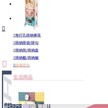
註冊
詢問
免打孔收納專區
新品上市
防颱備品
換季收納
收納掛袋/掛勾
收納架/收納盒
收納籃/收納箱
查看更多
生活用品