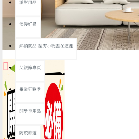
派對用品
桌子/椅子
置物架/收納櫃
浪漫好禮
其他
銅板精選
熱銷商品-超夯小物盡在這裡
父親節專頁
畢業狂歡季
9元專區
開學季用品
19元專區
29元專區
防疫旅遊
39元專區