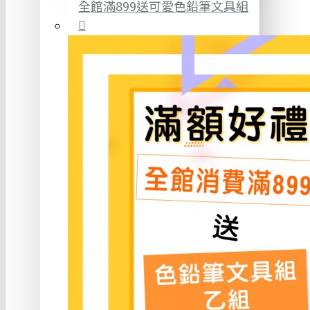
全館滿899送可愛色鉛筆文具組