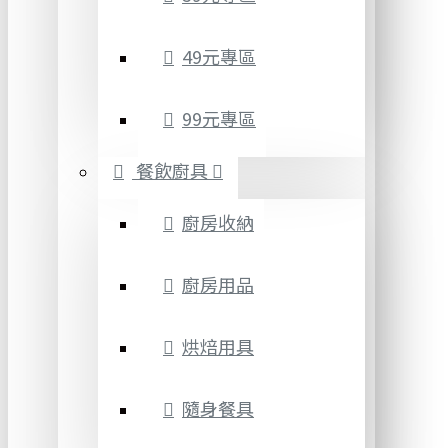
49元專區
99元專區
餐飲廚具
廚房收納
廚房用品
烘焙用具
隨身餐具