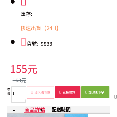
庫存:
快速出貨【24H】
貨號:
9833
155元
163元
標
魚形
創意
美人魚
漸層電鍍
6色記
畫重
色
文具
直接購買
加LINE下單
加入購物車
籤：
螢光
螢光
螢光筆
螢光筆
號筆
點筆
筆
用品
筆
筆
商品詳情
配送時間