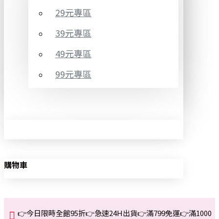
29元專區
39元專區
49元專區
99元專區
購物車
👉今日限時全館95折👉急速24H出貨👉滿799免運👉滿1000