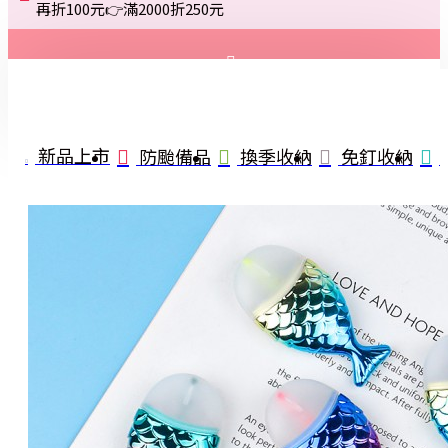
再折100元👉滿2000折250元
登入
註冊
新品上市
防颱備品
換季收納
免釘收納
詢問