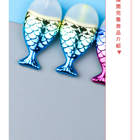
開
完
整
商
品
介
紹
▼