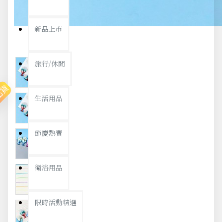
新品上市
旅行/休閒
出貨
生活用品
節慶熱賣
衛浴用品
限時活動精選