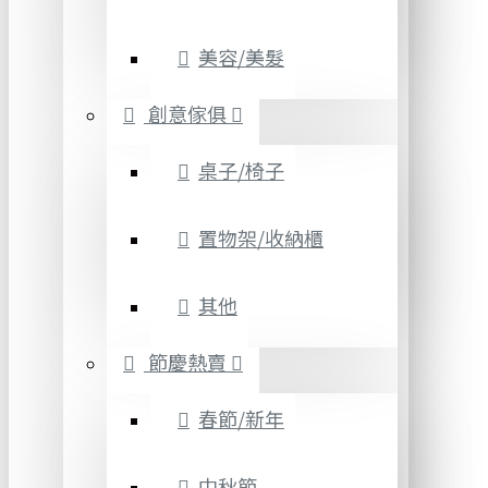
美容/美髮
創意傢俱
桌子/椅子
置物架/收納櫃
其他
節慶熱賣
春節/新年
中秋節