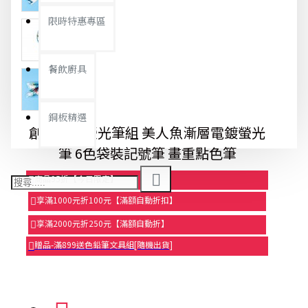
限時特惠專區
餐飲廚具
銅板精選
創意魚形螢光筆組 美人魚漸層電鍍螢光
筆 6色袋裝記號筆 畫重點色筆
商品95折【今日限定】
享滿1000元折100元【滿額自動折扣】
享滿2000元折250元【滿額自動折】
贈品-滿899送色鉛筆文具組[隨機出貨]