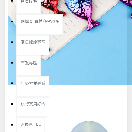
創意傢俱
團購區-買越多省越多
夏日涼涼專區
布置專區
年終大促專區
旅行實用好物
汽機車用品