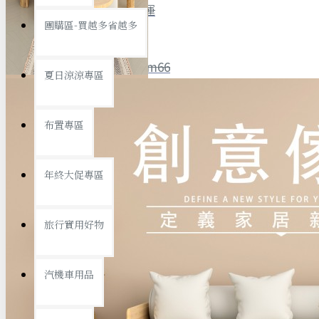
全館限時
滿799免運
團購區-買越多省越多
聯絡我們
ID : @ym66
夏日涼涼專區
旅行收納
旅行用品
優惠活動
最新活動
布置專區
汽機車用品
運動休閒
查看更多
年終大促專區
創意傢俱
旅行實用好物
汽機車用品