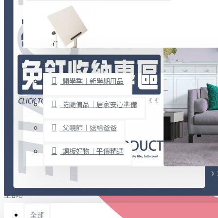
廚房用品
烘焙用具
隨身餐具
查看更多
限時促銷
文具禮品
開學季｜新學期用品
桌子/椅子
置物架/收納櫃
防颱備品｜居家安心準備
其他
父親節｜送給爸爸
免打孔收納專區
銅板好物｜平價精選
事務用品
手工DIY
全部
文具收納
書寫用品
全部