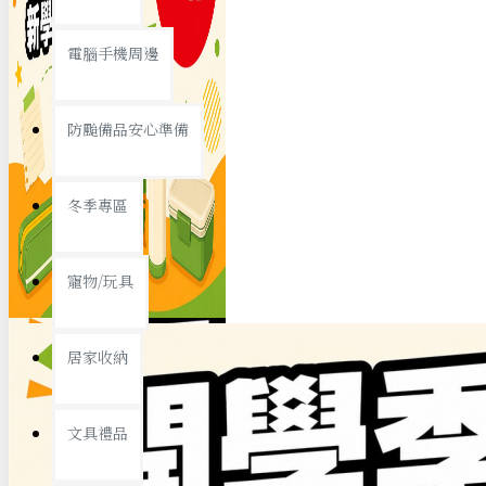
查看更多
電腦手機周邊
節慶熱賣
防颱備品安心準備
冬季專區
春節/新年
寵物/玩具
中秋節
兒童節
居家收納
情人節
查看更多
文具禮品