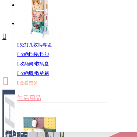
註冊
詢問
免打孔收納專區
新品上市
防颱備品
換季收納
收納掛袋/掛勾
收納架/收納盒
收納籃/收納箱
查看更多
生活用品