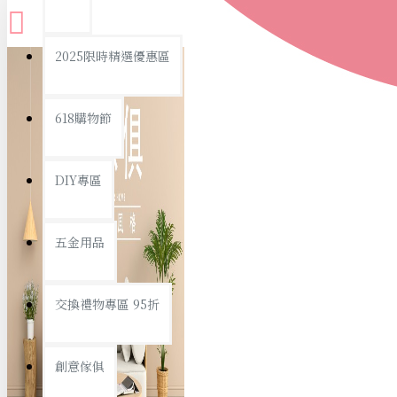
查看更多
2025限時精選優惠區
衛浴用品
618購物節
DIY專區
個人衛浴用品
五金用品
浴室用品/清潔
浴室置物/收納
交換禮物專區 95折
旅行/休閒
創意傢俱