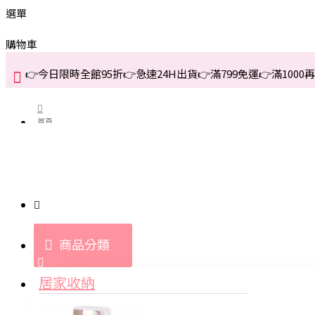
選單
購物車
👉今日限時全館95折👉急速24H出貨👉滿799免運👉滿1000再折
首頁
關於我們
購買教學與說明
商品分類
登入
居家收納