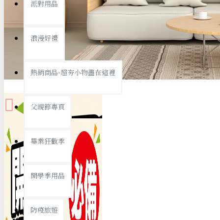
派對用品
桌子/椅子
置物架/收納櫃
浪漫好禮
其他
銅板精選
熱銷商品-超夯小物盡在這裡
父親節專頁
畢業狂歡季
9元專區
開學季用品
19元專區
29元專區
防疫旅遊
39元專區