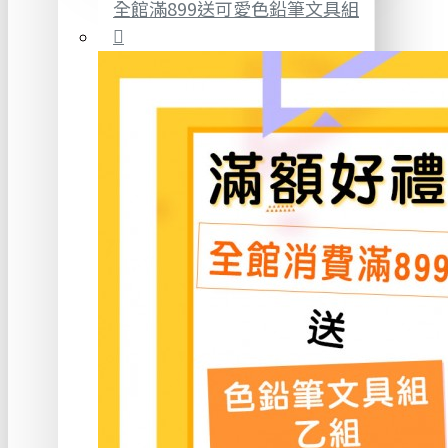
全館滿899送可愛色鉛筆文具組