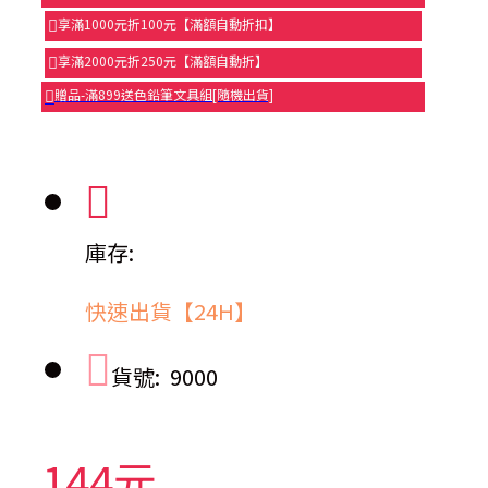
享滿1000元折100元【滿額自動折扣】
享滿2000元折250元【滿額自動折】
贈品-滿899送色鉛筆文具組[隨機出貨]
庫存:
快速出貨【24H】
貨號:
9000
144元