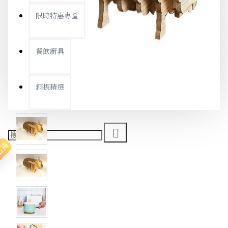
限時特惠專區
餐飲廚具
銅板精選
出貨