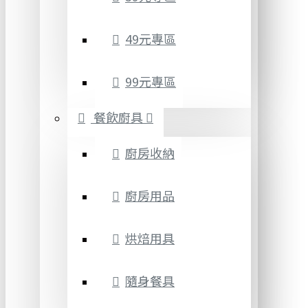
49元專區
99元專區
餐飲廚具
廚房收納
廚房用品
烘焙用具
隨身餐具