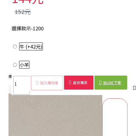
152元
選擇款示-1200
牛
(+42元)
小羊
標籤：
隔熱墊
動物造型
創意
小牛
小羊
木製
廚房
必備
直接購買
加LINE下單
加入購物車
商品詳情
配送時間