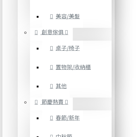
美容/美髮
創意傢俱
桌子/椅子
置物架/收納櫃
其他
節慶熱賣
春節/新年
中秋節