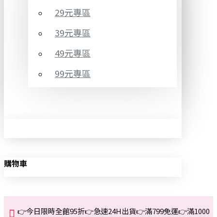
29元專區
39元專區
49元專區
99元專區
購物車
👉今日限時全館95折👉急速24H出貨👉滿799免運👉滿1000