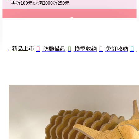
再折100元👉滿2000折250元
登入
註冊
新品上市
防颱備品
換季收納
免釘收納
詢問