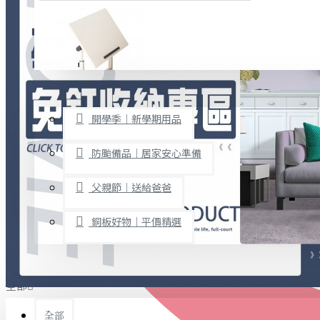
廚房用品
烘焙用具
隨身餐具
查看更多
限時促銷
文具禮品
開學季｜新學期用品
桌子/椅子
置物架/收納櫃
防颱備品｜居家安心準備
其他
父親節｜送給爸爸
免打孔收納專區
銅板好物｜平價精選
事務用品
手工DIY
全部
文具收納
書寫用品
全部