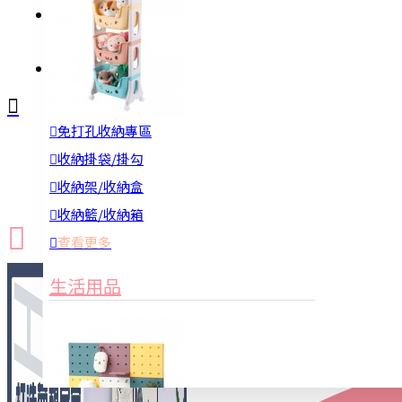
註冊
詢問
免打孔收納專區
新品上市
防颱備品
換季收納
收納掛袋/掛勾
收納架/收納盒
收納籃/收納箱
查看更多
生活用品