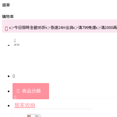
選單
購物車
👉今日限時全館95折👉急速24H出貨👉滿799免運👉滿1000再折
首頁
關於我們
購買教學與說明
商品分類
登入
居家收納