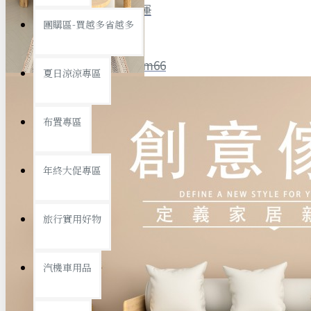
全館限時
滿799免運
團購區-買越多省越多
聯絡我們
ID : @ym66
夏日涼涼專區
旅行收納
旅行用品
優惠活動
最新活動
布置專區
汽機車用品
運動休閒
查看更多
年終大促專區
創意傢俱
旅行實用好物
汽機車用品