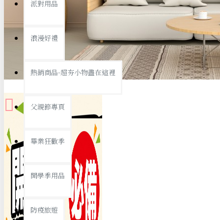
派對用品
桌子/椅子
置物架/收納櫃
浪漫好禮
其他
銅板精選
熱銷商品-超夯小物盡在這裡
父親節專頁
畢業狂歡季
9元專區
開學季用品
19元專區
29元專區
防疫旅遊
39元專區