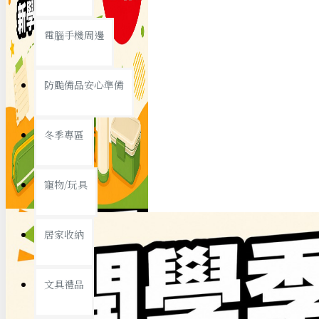
查看更多
電腦手機周邊
節慶熱賣
防颱備品安心準備
冬季專區
春節/新年
寵物/玩具
中秋節
兒童節
居家收納
情人節
查看更多
文具禮品