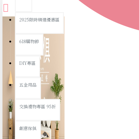
查看更多
2025限時精選優惠區
衛浴用品
618購物節
DIY專區
個人衛浴用品
五金用品
浴室用品/清潔
浴室置物/收納
交換禮物專區 95折
旅行/休閒
創意傢俱