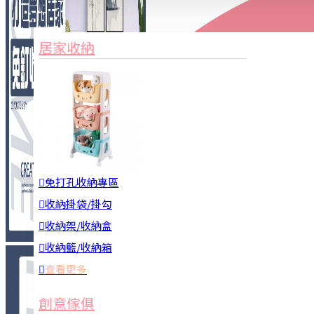
家俱&收納
3C周邊
居家收納
園藝用品
居家安全
居家清潔
查看更多
餐飲廚具
免打孔收納專區
收納掛袋/掛勾
收納架/收納盒
收納籃/收納箱
查看更多
廚房收納
創意傢俱