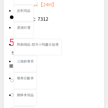
快速出貨【24H】
派對用品
貨號:
7312
浪漫好禮
53元
熱銷商品-超夯小物盡在這裡
56元
父親節專頁
選擇顏色
畢業狂歡季
黃色
藍色
開學季用品