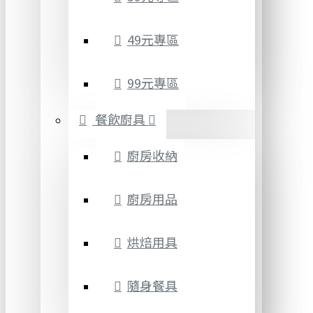
49元專區
99元專區
餐飲廚具
廚房收納
廚房用品
烘焙用具
隨身餐具