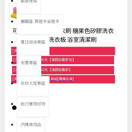
創意傢俱
團購區-買越多省越多
可愛兔子手握式洗衣刷 糖果色矽膠洗衣
刷 迷你洗衣板 浴室清潔刷
夏日涼涼專區
商品95折【今日限定】
享滿1000元折100元【滿額自動折扣】
布置專區
享滿2000元折250元【滿額自動折】
贈品-滿899送色鉛筆文具組[隨機出貨]
年終大促專區
旅行實用好物
庫存:
汽機車用品