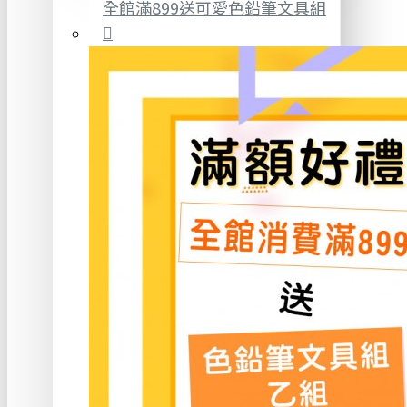
全館滿899送可愛色鉛筆文具組