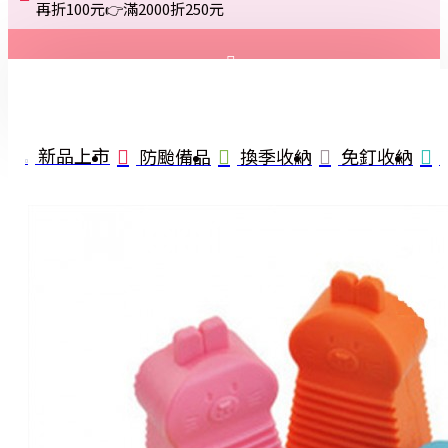
再折100元👉滿2000折250元
登入
註冊
新品上市
防颱備品
換季收納
免釘收納
詢問