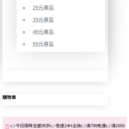
29元專區
39元專區
49元專區
99元專區
購物車
👉今日限時全館95折👉急速24H出貨👉滿799免運👉滿1000