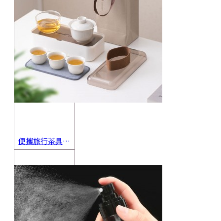
便攜旅行茶具組 茶杯 茶壺 陶瓷杯 泡茶組 茶具套裝 伴手禮 禮盒 禮品