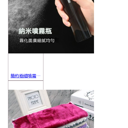
簡約極細噴霧瓶 旅行分裝瓶 保養品分裝 酒精噴霧瓶 小噴壺 香水瓶 隨身瓶