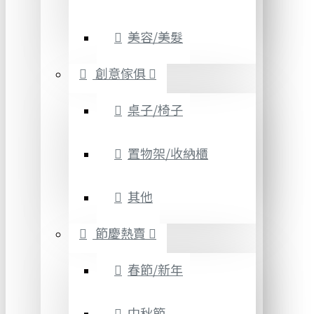
美容/美髮
創意傢俱
桌子/椅子
置物架/收納櫃
其他
節慶熱賣
春節/新年
中秋節