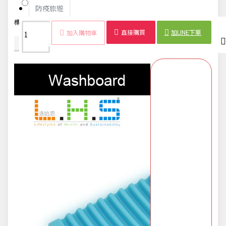
橘色
防疫旅遊
標籤：
洗衣刷
兔子
矽膠
洗衣板
迷你
清潔刷
洗衣
衣物
直接購買
加LINE下單
加入購物車
商品詳情
配送時間
電腦手機周邊
防颱備品安心準備
冬季專區
寵物/玩具
居家收納
文具禮品