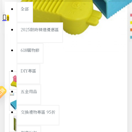
全部
0
2025限時精選優惠區
您的購物車內沒有商品！
618購物節
DIY專區
出貨
五金用品
交換禮物專區 95折