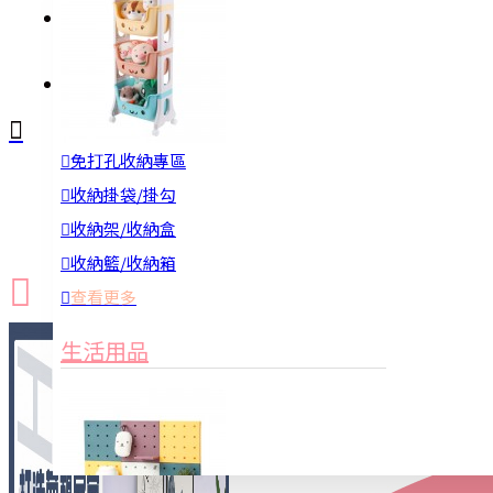
註冊
詢問
免打孔收納專區
新品上市
防颱備品
換季收納
收納掛袋/掛勾
收納架/收納盒
收納籃/收納箱
查看更多
生活用品