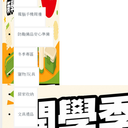
查看更多
電腦手機周邊
節慶熱賣
防颱備品安心準備
冬季專區
春節/新年
寵物/玩具
中秋節
兒童節
居家收納
情人節
查看更多
文具禮品