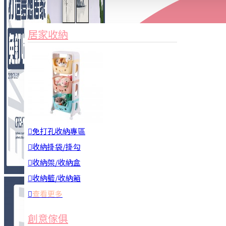
家俱&收納
3C周邊
居家收納
園藝用品
居家安全
居家清潔
查看更多
餐飲廚具
免打孔收納專區
收納掛袋/掛勾
收納架/收納盒
收納籃/收納箱
查看更多
廚房收納
創意傢俱