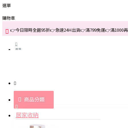
選單
購物車
👉今日限時全館95折👉急速24H出貨👉滿799免運👉滿1000再折
首頁
關於我們
購買教學與說明
商品分類
登入
居家收納