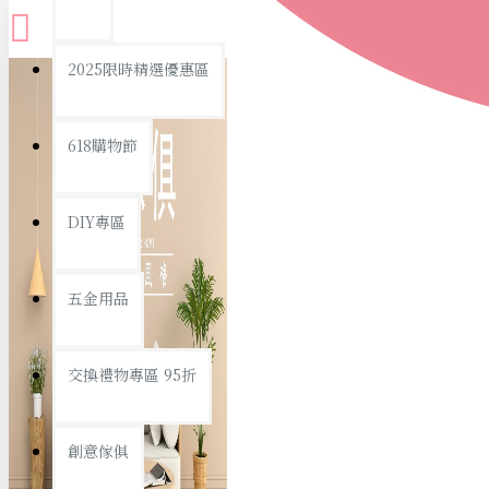
查看更多
2025限時精選優惠區
衛浴用品
618購物節
DIY專區
個人衛浴用品
五金用品
浴室用品/清潔
浴室置物/收納
交換禮物專區 95折
旅行/休閒
創意傢俱