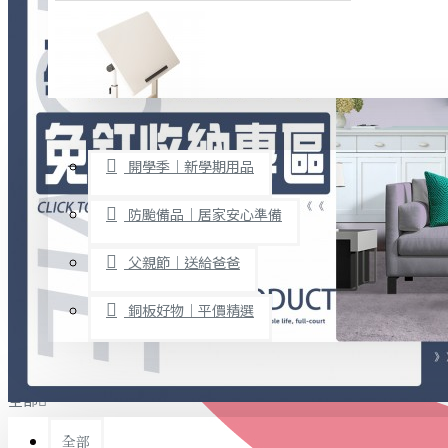
廚房用品
烘焙用具
隨身餐具
查看更多
限時促銷
文具禮品
開學季｜新學期用品
桌子/椅子
置物架/收納櫃
防颱備品｜居家安心準備
其他
父親節｜送給爸爸
免打孔收納專區
銅板好物｜平價精選
事務用品
手工DIY
全部
文具收納
書寫用品
全部