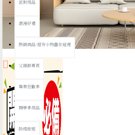
派對用品
桌子/椅子
置物架/收納櫃
浪漫好禮
其他
銅板精選
熱銷商品-超夯小物盡在這裡
父親節專頁
畢業狂歡季
9元專區
開學季用品
19元專區
29元專區
防疫旅遊
39元專區