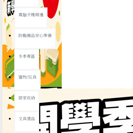
查看更多
電腦手機周邊
節慶熱賣
防颱備品安心準備
冬季專區
春節/新年
寵物/玩具
中秋節
兒童節
居家收納
情人節
查看更多
文具禮品