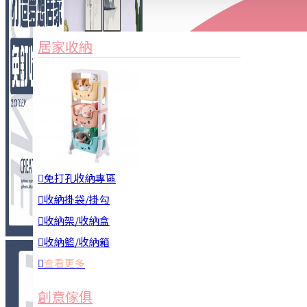
家俱&收納
3C周邊
居家收納
園藝用品
居家安全
居家清潔
查看更多
餐飲廚具
免打孔收納專區
收納掛袋/掛勾
收納架/收納盒
收納籃/收納箱
查看更多
廚房收納
創意傢俱