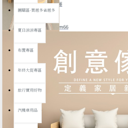
全館限時
滿799免運
團購區-買越多省越多
聯絡我們
ID : @ym66
夏日涼涼專區
旅行收納
旅行用品
優惠活動
最新活動
布置專區
汽機車用品
運動休閒
查看更多
年終大促專區
創意傢俱
旅行實用好物
汽機車用品