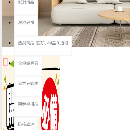
派對用品
桌子/椅子
置物架/收納櫃
浪漫好禮
其他
銅板精選
熱銷商品-超夯小物盡在這裡
父親節專頁
畢業狂歡季
9元專區
開學季用品
19元專區
29元專區
防疫旅遊
39元專區