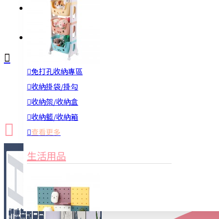
註冊
詢問
免打孔收納專區
新品上市
防颱備品
換季收納
收納掛袋/掛勾
收納架/收納盒
收納籃/收納箱
查看更多
生活用品