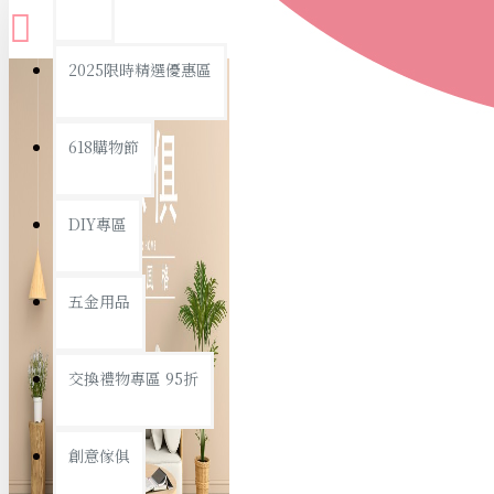
查看更多
2025限時精選優惠區
衛浴用品
618購物節
DIY專區
個人衛浴用品
五金用品
浴室用品/清潔
浴室置物/收納
交換禮物專區 95折
旅行/休閒
創意傢俱