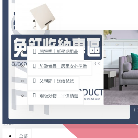
廚房用品
烘焙用具
隨身餐具
查看更多
限時促銷
文具禮品
開學季｜新學期用品
桌子/椅子
置物架/收納櫃
防颱備品｜居家安心準備
其他
父親節｜送給爸爸
免打孔收納專區
銅板好物｜平價精選
事務用品
手工DIY
全部
文具收納
書寫用品
全部