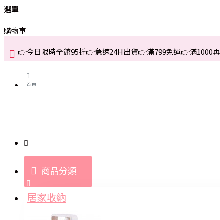
選單
購物車
👉今日限時全館95折👉急速24H出貨👉滿799免運👉滿1000再折
首頁
關於我們
購買教學與說明
商品分類
登入
居家收納