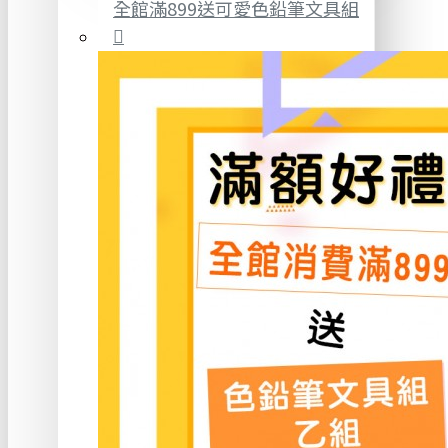
全館滿899送可愛色鉛筆文具組