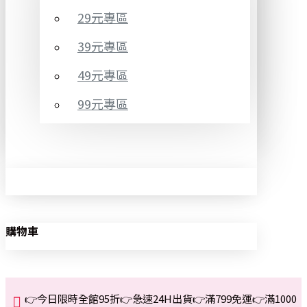
29元專區
39元專區
49元專區
99元專區
購物車
👉今日限時全館95折👉急速24H出貨👉滿799免運👉滿1000