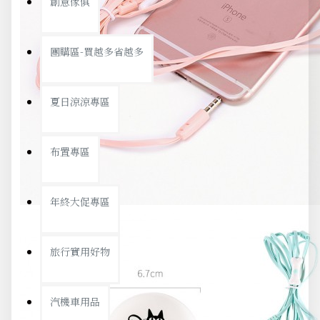
創意傢俱
團購區-買越多省越多
夏日涼涼專區
布置專區
年終大促專區
旅行實用好物
汽機車用品