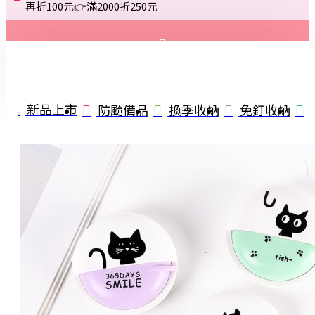
再折100元👉滿2000折250元
登入
註冊
新品上市
防颱備品
換季收納
免釘收納
詢問