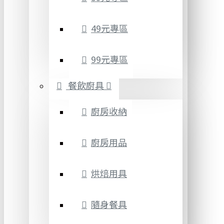
49元專區
99元專區
餐飲廚具
廚房收納
廚房用品
烘焙用具
隨身餐具