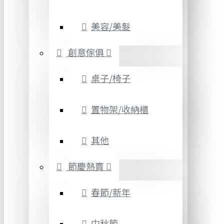
美容/美髮
創意傢俱
桌子/椅子
置物架/收納櫃
其他
節慶熱賣
春節/新年
中秋節