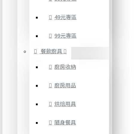
49元專區
99元專區
餐飲廚具
廚房收納
廚房用品
烘焙用具
隨身餐具