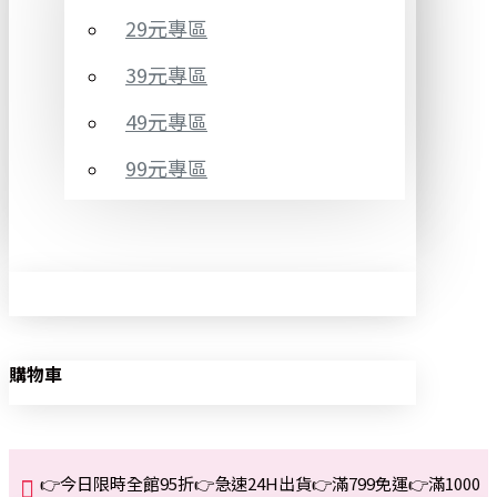
29元專區
39元專區
49元專區
99元專區
購物車
👉今日限時全館95折👉急速24H出貨👉滿799免運👉滿1000