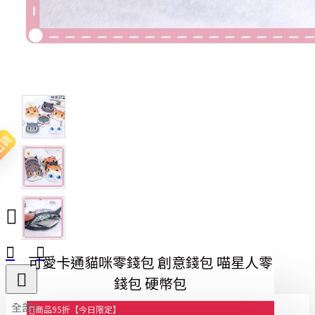
出貨
可愛卡通貓咪零錢包 創意錢包 喵星人零
錢包 硬幣包
全部
商品95折【今日限定】