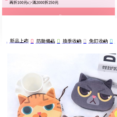
再折100元👉滿2000折250元
登入
註冊
新品上市
防颱備品
換季收納
免釘收納
詢問