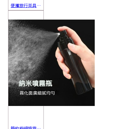
便攜旅行茶具組 茶杯 茶壺 陶瓷杯 泡茶組 茶具套裝 伴手禮 禮盒 禮品
簡約極細噴霧瓶 旅行分裝瓶 保養品分裝 酒精噴霧瓶 小噴壺 香水瓶 隨身瓶