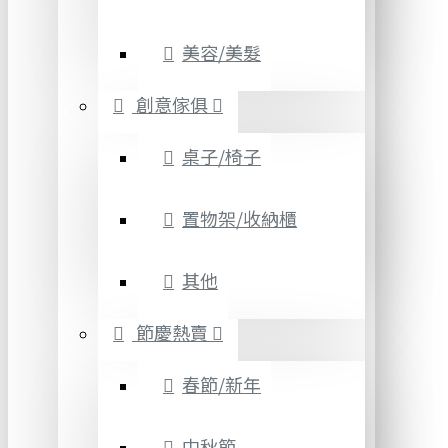
美容/美髮
創意傢俱
桌子/椅子
置物架/收納櫃
其他
節慶熱賣
春節/新年
中秋節