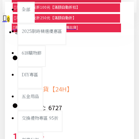
享滿1000元折100元【滿額自動折扣】
全部
享滿2000元折250元【滿額自動折】
0
贈品-滿899送色鉛筆文具組[隨機出貨]
2025限時精選優惠區
您的購物車內沒有商品！
618購物節
庫存:
DIY專區
快速出貨【24H】
五金用品
貨號:
6727
交換禮物專區 95折
109元