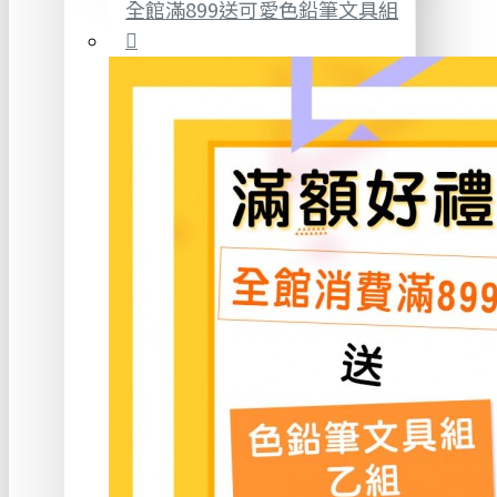
全館滿899送可愛色鉛筆文具組