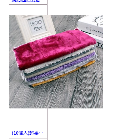
(10條入)超柔軟抹布 不沾油洗碗巾 多用途擦拭布