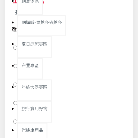
創意傢俱
114元
團購區-買越多省越多
選擇款示-500
夏日涼涼專區
8號
2號
布置專區
7號
年終大促專區
6號
旅行實用好物
5號
汽機車用品