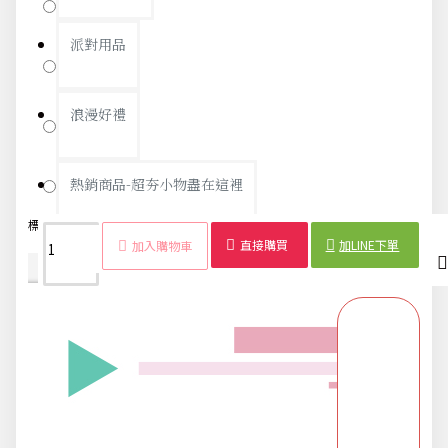
4號
派對用品
1號
浪漫好禮
9號
3號
熱銷商品-超夯小物盡在這裡
標籤：
貓咪
零錢包
卡通
喵星人
可愛
創意
硬幣包
萌系
直接購買
加LINE下單
加入購物車
父親節專頁
商品詳情
配送時間
畢業狂歡季
開學季用品