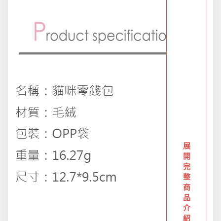
防疫旅遊
電腦手機周邊
防颱備品安心準備
冬季專區
寵物/玩具
展
開
完
整
居家收納
商
品
介
文具禮品
紹