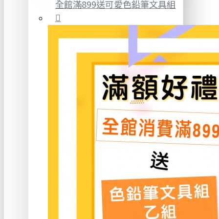
全館滿899送可愛色鉛筆文具組