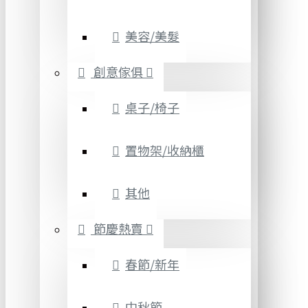
美容/美髮
創意傢俱
桌子/椅子
置物架/收納櫃
其他
節慶熱賣
春節/新年
中秋節