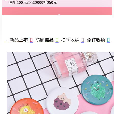
再折100元👉滿2000折250元
登入
註冊
新品上市
防颱備品
換季收納
免釘收納
詢問