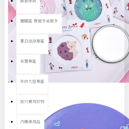
創意傢俱
團購區-買越多省越多
夏日涼涼專區
布置專區
年終大促專區
旅行實用好物
汽機車用品