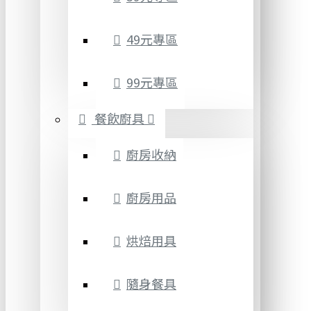
49元專區
99元專區
餐飲廚具
廚房收納
廚房用品
烘焙用具
隨身餐具