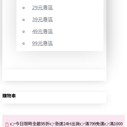
29元專區
39元專區
49元專區
99元專區
購物車
👉今日限時全館95折👉急速24H出貨👉滿799免運👉滿1000