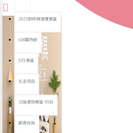
查看更多
2025限時精選優惠區
衛浴用品
618購物節
DIY專區
個人衛浴用品
五金用品
浴室用品/清潔
浴室置物/收納
交換禮物專區 95折
旅行/休閒
創意傢俱