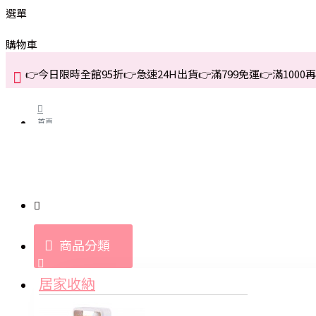
選單
購物車
👉今日限時全館95折👉急速24H出貨👉滿799免運👉滿1000再折
首頁
關於我們
購買教學與說明
商品分類
登入
居家收納