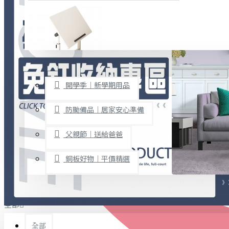
廚房用品
烘焙用具
隨身餐具
查看更多
限時促銷
文具禮品
開學季｜新學期用品
桌子/椅子
置物架/收納櫃
防颱備品｜居家安心準備
其他
父親節｜送給爸爸
免打孔收納專區
銅板好物｜平價精選
事務用品
手工DIY
全部
文具收納
書寫用品
全部