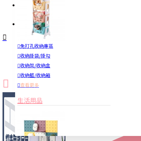
註冊
詢問
免打孔收納專區
新品上市
防颱備品
換季收納
收納掛袋/掛勾
收納架/收納盒
收納籃/收納箱
查看更多
生活用品