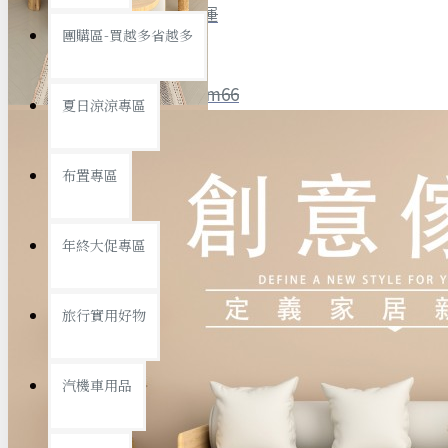
全館限時
滿799免運
團購區-買越多省越多
聯絡我們
ID : @ym66
夏日涼涼專區
旅行收納
旅行用品
優惠活動
最新活動
布置專區
汽機車用品
運動休閒
查看更多
年終大促專區
創意傢俱
旅行實用好物
汽機車用品