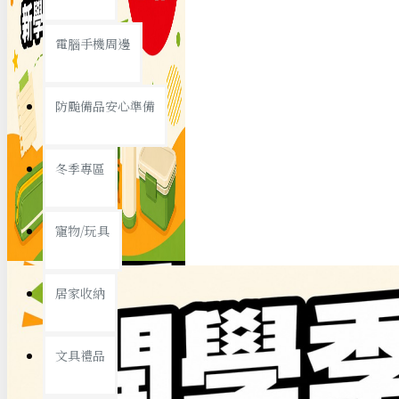
查看更多
電腦手機周邊
節慶熱賣
防颱備品安心準備
冬季專區
春節/新年
寵物/玩具
中秋節
兒童節
居家收納
情人節
查看更多
文具禮品