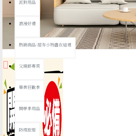
派對用品
桌子/椅子
置物架/收納櫃
浪漫好禮
其他
銅板精選
熱銷商品-超夯小物盡在這裡
父親節專頁
畢業狂歡季
9元專區
開學季用品
19元專區
29元專區
防疫旅遊
39元專區