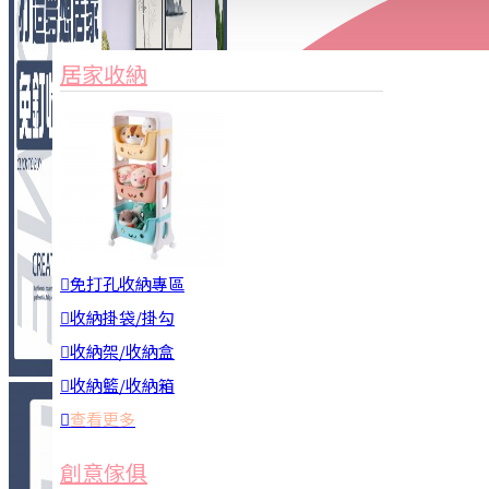
家俱&收納
3C周邊
居家收納
園藝用品
居家安全
居家清潔
查看更多
餐飲廚具
免打孔收納專區
收納掛袋/掛勾
收納架/收納盒
收納籃/收納箱
查看更多
廚房收納
創意傢俱