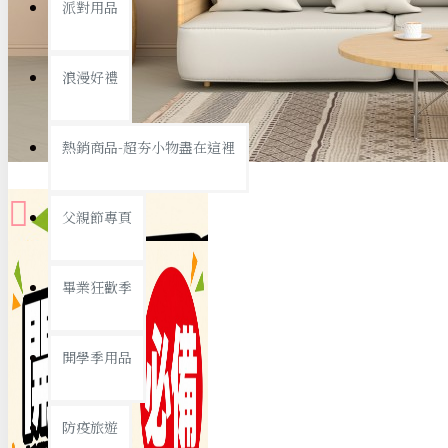
派對用品
桌子/椅子
置物架/收納櫃
浪漫好禮
其他
銅板精選
熱銷商品-超夯小物盡在這裡
父親節專頁
畢業狂歡季
9元專區
開學季用品
19元專區
29元專區
防疫旅遊
39元專區