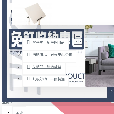
廚房用品
烘焙用具
隨身餐具
查看更多
限時促銷
文具禮品
開學季｜新學期用品
桌子/椅子
置物架/收納櫃
防颱備品｜居家安心準備
其他
父親節｜送給爸爸
免打孔收納專區
銅板好物｜平價精選
事務用品
手工DIY
全部
文具收納
書寫用品
全部