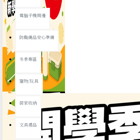
查看更多
電腦手機周邊
節慶熱賣
防颱備品安心準備
冬季專區
春節/新年
寵物/玩具
中秋節
兒童節
居家收納
情人節
查看更多
文具禮品