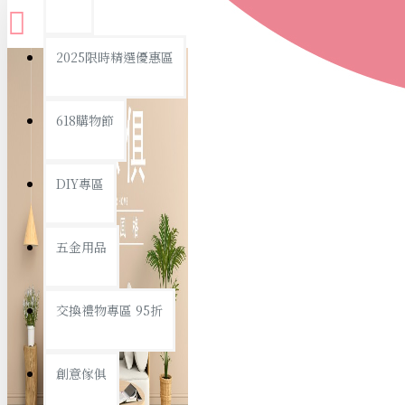
查看更多
2025限時精選優惠區
衛浴用品
618購物節
DIY專區
個人衛浴用品
五金用品
浴室用品/清潔
浴室置物/收納
交換禮物專區 95折
旅行/休閒
創意傢俱