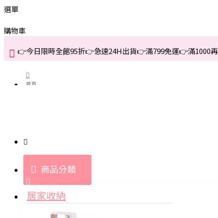
選單
購物車
👉今日限時全館95折👉急速24H出貨👉滿799免運👉滿1000再折
首頁
關於我們
購買教學與說明
商品分類
登入
居家收納