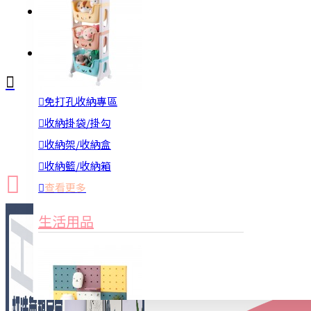
註冊
詢問
免打孔收納專區
新品上市
防颱備品
換季收納
收納掛袋/掛勾
收納架/收納盒
收納籃/收納箱
查看更多
生活用品