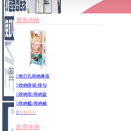
家俱&收納
3C周邊
居家收納
園藝用品
居家安全
居家清潔
查看更多
餐飲廚具
免打孔收納專區
收納掛袋/掛勾
收納架/收納盒
收納籃/收納箱
查看更多
廚房收納
創意傢俱