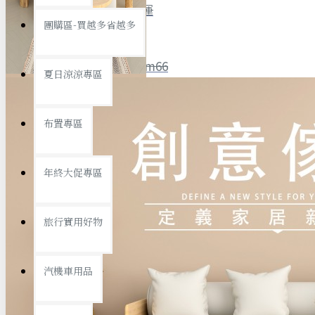
全館限時
滿799免運
團購區-買越多省越多
聯絡我們
ID : @ym66
夏日涼涼專區
旅行收納
旅行用品
優惠活動
最新活動
布置專區
汽機車用品
運動休閒
查看更多
年終大促專區
創意傢俱
旅行實用好物
汽機車用品