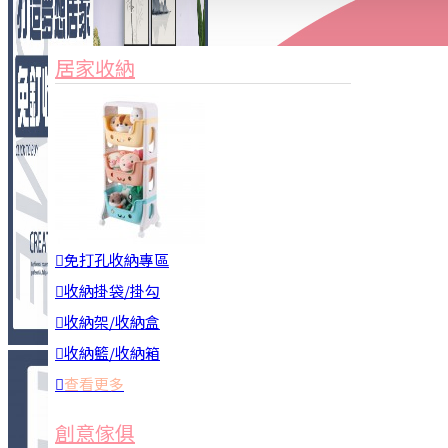
家俱&收納
3C周邊
居家收納
園藝用品
居家安全
居家清潔
查看更多
餐飲廚具
免打孔收納專區
收納掛袋/掛勾
收納架/收納盒
收納籃/收納箱
查看更多
廚房收納
創意傢俱