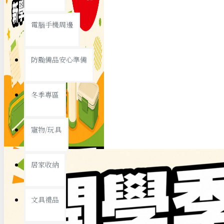
查看更多
電腦手機周邊
節慶熱賣
防颱備品安心準備
冬季專區
春節/新年
寵物/玩具
中秋節
兒童節
居家收納
情人節
查看更多
文具禮品