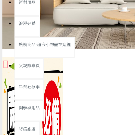
派對用品
桌子/椅子
置物架/收納櫃
浪漫好禮
其他
銅板精選
熱銷商品-超夯小物盡在這裡
父親節專頁
畢業狂歡季
9元專區
開學季用品
19元專區
29元專區
防疫旅遊
39元專區