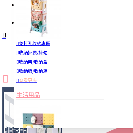
註冊
詢問
免打孔收納專區
新品上市
防颱備品
換季收納
收納掛袋/掛勾
收納架/收納盒
收納籃/收納箱
查看更多
生活用品