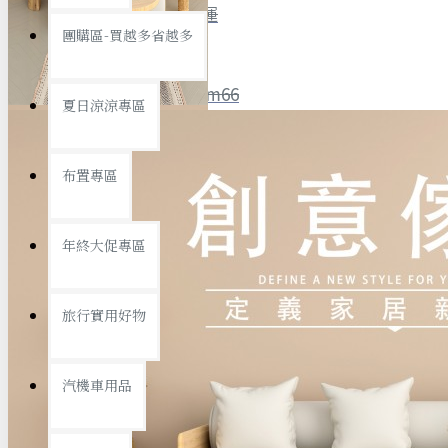
全館限時
滿799免運
團購區-買越多省越多
聯絡我們
ID : @ym66
夏日涼涼專區
旅行收納
旅行用品
優惠活動
最新活動
布置專區
汽機車用品
運動休閒
查看更多
年終大促專區
創意傢俱
旅行實用好物
汽機車用品