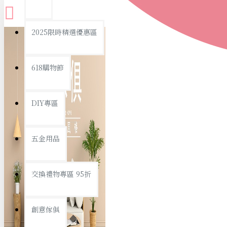
查看更多
2025限時精選優惠區
衛浴用品
618購物節
DIY專區
個人衛浴用品
五金用品
浴室用品/清潔
浴室置物/收納
交換禮物專區 95折
旅行/休閒
創意傢俱