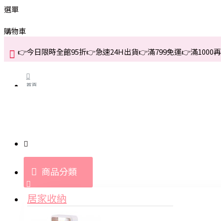
選單
購物車
👉今日限時全館95折👉急速24H出貨👉滿799免運👉滿1000再折
首頁
關於我們
購買教學與說明
商品分類
登入
居家收納