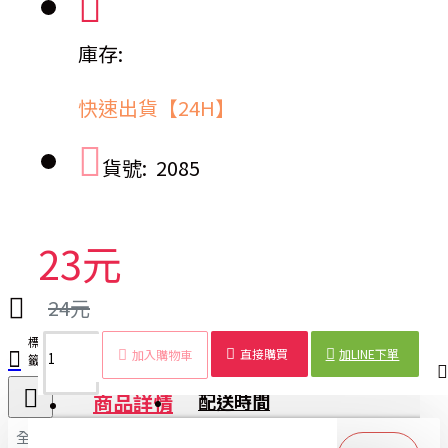
庫存:
快速出貨【24H】
貨號:
2085
23元
24元
標
可
造
松
飯
可站
創
餐
實
美
收
直接購買
加LINE下單
加入購物車
籤：
愛
型
鼠
匙
立
意
具
用
觀
藏
商品詳情
配送時間
全部