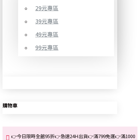
29元專區
39元專區
49元專區
99元專區
購物車
👉今日限時全館95折👉急速24H出貨👉滿799免運👉滿1000