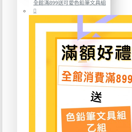
全館滿899送可愛色鉛筆文具組