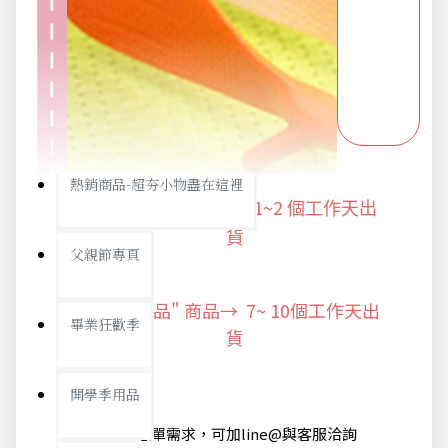
派對用品
浪漫好禮
熱銷商品-超夯小物盡在這裡
"快速出貨" 商品 → 1~2
個工作天出
貨
父親節專頁
"預購商品" 商品→ 7~ 10個工作天出
畢業狂歡季
貨
開學季用品
@如有急單需求，可加line@與客服洽詢