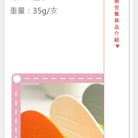
創意傢俱
開
完
整
商
團購區-買越多省越多
品
介
紹
夏日涼涼專區
▼
布置專區
年終大促專區
旅行實用好物
汽機車用品