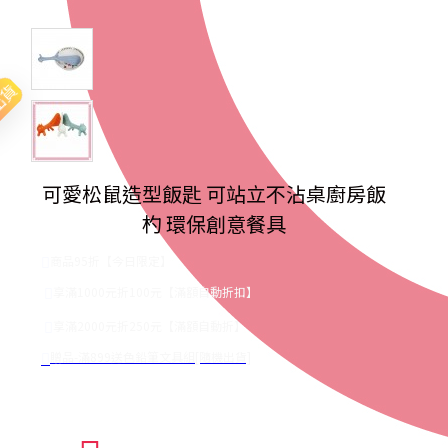
出貨
可愛松鼠造型飯匙 可站立不沾桌廚房飯
杓 環保創意餐具
商品95折【今日限定】
享滿1000元折100元【滿額自動折扣】
享滿2000元折250元【滿額自動折】
贈品-滿899送色鉛筆文具組[隨機出貨]