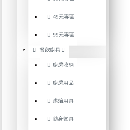
49元專區
99元專區
餐飲廚具
廚房收納
廚房用品
烘焙用具
隨身餐具