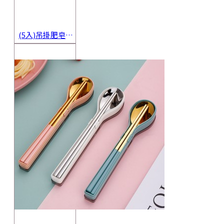
(5入)吊掛肥皂起泡網 香皂起泡袋