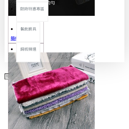
限時特惠專區
餐飲廚具
簡約極細噴霧瓶 旅行分裝瓶 保養品分裝 酒精噴霧瓶 小噴壺 香水瓶 隨身瓶
銅板精選