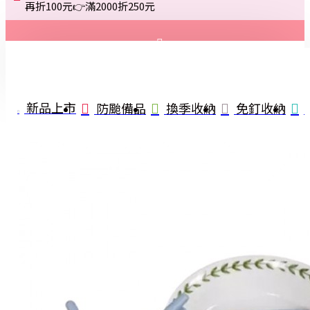
再折100元👉滿2000折250元
登入
註冊
新品上市
防颱備品
換季收納
免釘收納
詢問