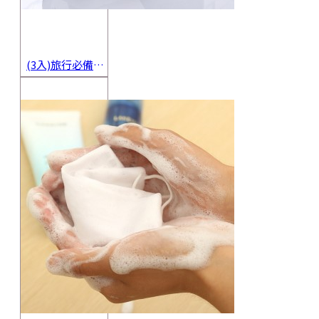
(3入)旅行必備密封香皂收納盒 方便攜帶防水海綿肥皂盒 香皂盒