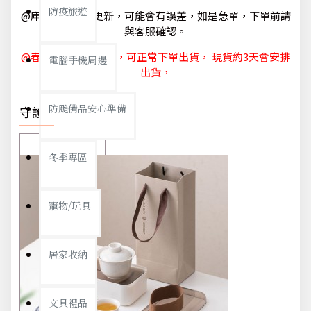
防疫旅遊
@庫存狀態隨時更新，可能會有誤差，如是急單，下單前請
與客服確認。
@春節休節 1/29~2/6，可正常下單出貨， 現貨約3天會安排
電腦手機周邊
出貨，
防颱備品安心準備
守護你我
冬季專區
寵物/玩具
居家收納
文具禮品