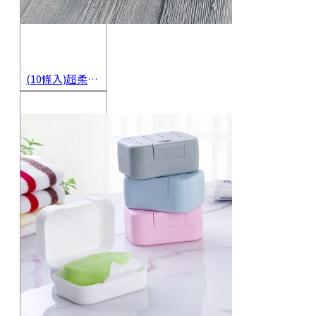
(10條入)超柔軟抹布 不沾油洗碗巾 多用途擦拭布