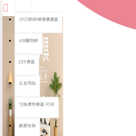
查看更多
2025限時精選優惠區
衛浴用品
618購物節
DIY專區
個人衛浴用品
五金用品
浴室用品/清潔
浴室置物/收納
交換禮物專區 95折
旅行/休閒
創意傢俱