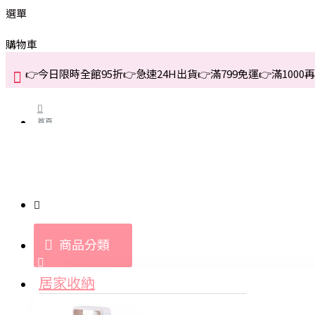
選單
購物車
👉今日限時全館95折👉急速24H出貨👉滿799免運👉滿1000再折
首頁
關於我們
購買教學與說明
商品分類
登入
居家收納