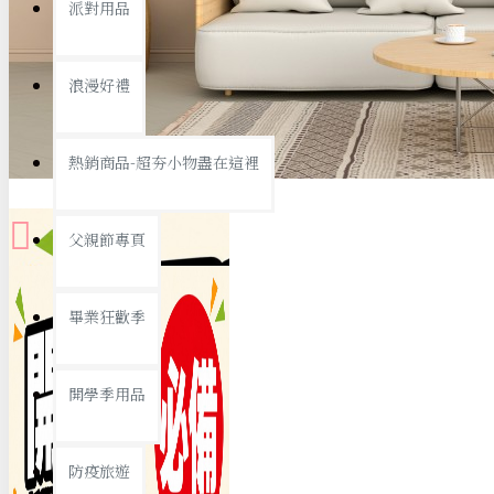
派對用品
桌子/椅子
置物架/收納櫃
浪漫好禮
其他
銅板精選
熱銷商品-超夯小物盡在這裡
父親節專頁
畢業狂歡季
9元專區
開學季用品
19元專區
29元專區
防疫旅遊
39元專區