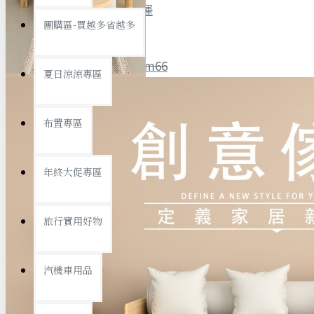
全館限時
滿799免運
團購區-買越多省越多
聯絡我們
ID : @ym66
夏日涼涼專區
旅行收納
旅行用品
優惠活動
最新活動
布置專區
汽機車用品
運動休閒
查看更多
年終大促專區
創意傢俱
旅行實用好物
汽機車用品