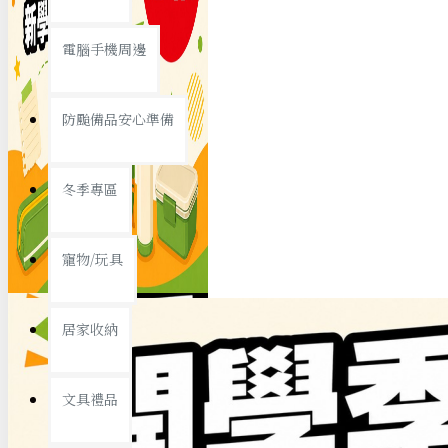
查看更多
電腦手機周邊
節慶熱賣
防颱備品安心準備
冬季專區
春節/新年
寵物/玩具
中秋節
兒童節
居家收納
情人節
查看更多
文具禮品