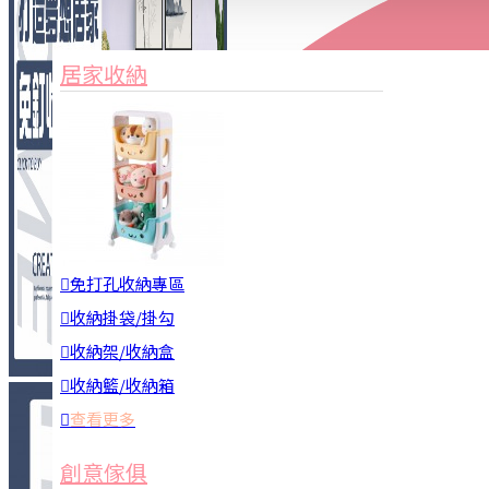
家俱&收納
3C周邊
居家收納
園藝用品
居家安全
居家清潔
查看更多
餐飲廚具
免打孔收納專區
收納掛袋/掛勾
收納架/收納盒
收納籃/收納箱
查看更多
廚房收納
創意傢俱