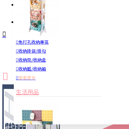
註冊
詢問
免打孔收納專區
新品上市
防颱備品
換季收納
收納掛袋/掛勾
收納架/收納盒
收納籃/收納箱
查看更多
生活用品