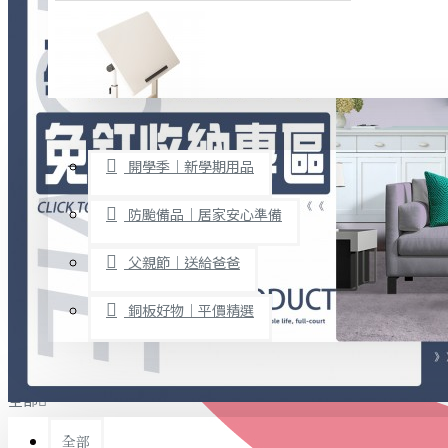
廚房用品
烘焙用具
隨身餐具
查看更多
限時促銷
文具禮品
開學季｜新學期用品
桌子/椅子
置物架/收納櫃
防颱備品｜居家安心準備
其他
父親節｜送給爸爸
免打孔收納專區
銅板好物｜平價精選
事務用品
手工DIY
全部
文具收納
書寫用品
全部