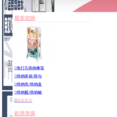
家俱&收納
3C周邊
居家收納
園藝用品
居家安全
居家清潔
查看更多
餐飲廚具
免打孔收納專區
收納掛袋/掛勾
收納架/收納盒
收納籃/收納箱
查看更多
廚房收納
創意傢俱