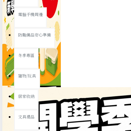
查看更多
電腦手機周邊
節慶熱賣
防颱備品安心準備
冬季專區
春節/新年
寵物/玩具
中秋節
兒童節
居家收納
情人節
查看更多
文具禮品