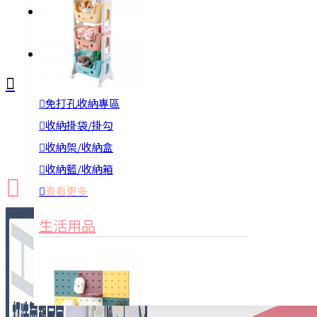
註冊
詢問
免打孔收納專區
新品上市
防颱備品
換季收納
收納掛袋/掛勾
收納架/收納盒
收納籃/收納箱
查看更多
生活用品