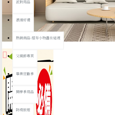
派對用品
桌子/椅子
置物架/收納櫃
浪漫好禮
其他
銅板精選
熱銷商品-超夯小物盡在這裡
父親節專頁
畢業狂歡季
9元專區
開學季用品
19元專區
29元專區
防疫旅遊
39元專區