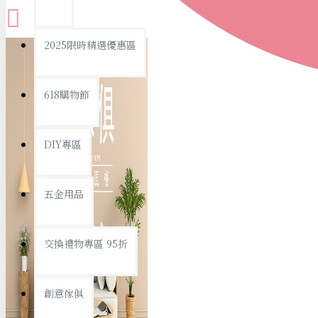
查看更多
2025限時精選優惠區
衛浴用品
618購物節
DIY專區
個人衛浴用品
五金用品
浴室用品/清潔
浴室置物/收納
交換禮物專區 95折
旅行/休閒
創意傢俱