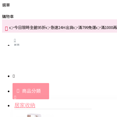
選單
購物車
👉今日限時全館95折👉急速24H出貨👉滿799免運👉滿1000再折
首頁
關於我們
購買教學與說明
商品分類
登入
居家收納