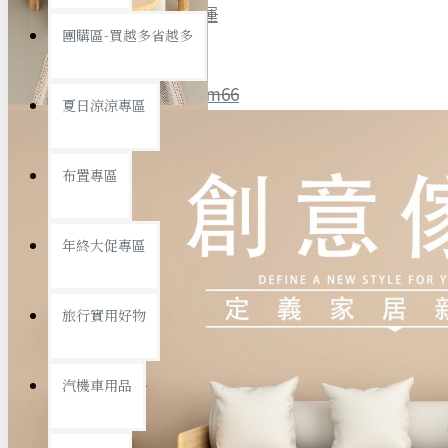
全館限時
滿799免運
團購區-買越多省越多
聯絡我們
ID : @ym66
夏日涼涼專區
旅行收納
旅行用品
優惠活動
最新活動
布置專區
汽機車用品
運動休閒
查看更多
年終大促專區
創意傢俱
旅行實用好物
汽機車用品