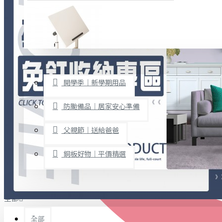
廚房用品
烘焙用具
隨身餐具
查看更多
限時促銷
文具禮品
開學季｜新學期用品
桌子/椅子
置物架/收納櫃
防颱備品｜居家安心準備
其他
父親節｜送給爸爸
免打孔收納專區
銅板好物｜平價精選
事務用品
手工DIY
全部
文具收納
書寫用品
全部