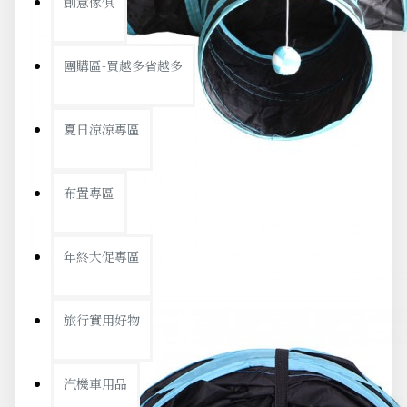
創意傢俱
團購區-買越多省越多
夏日涼涼專區
布置專區
年終大促專區
旅行實用好物
汽機車用品