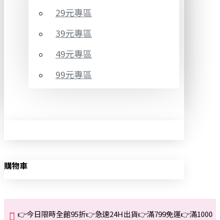
29元專區
39元專區
49元專區
99元專區
購物車
👉今日限時全館95折👉急速24H出貨👉滿799免運👉滿1000