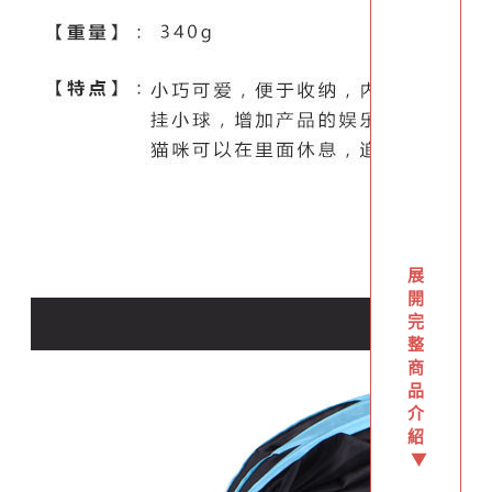
展
開
完
整
商
品
介
紹
▼