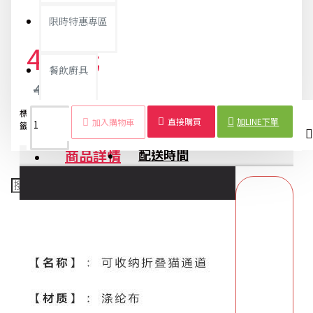
限時特惠專區
462元
餐飲廚具
486元
標
可折
寵
通
玩
三
造
貓
狗
隧
益
銅板精選
直接購買
加LINE下單
加入購物車
籤：
疊
物
道
具
通
型
咪
狗
道
智
商品詳情
配送時間