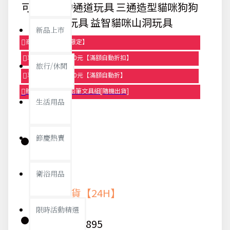
可折疊寵物通道玩具 三通造型貓咪狗狗
隧道玩具 益智貓咪山洞玩具
新品上市
商品95折【今日限定】
享滿1000元折100元【滿額自動折扣】
旅行/休閒
享滿2000元折250元【滿額自動折】
贈品-滿899送色鉛筆文具組[隨機出貨]
生活用品
節慶熱賣
庫存:
衛浴用品
快速出貨【24H】
限時活動精選
貨號:
8895