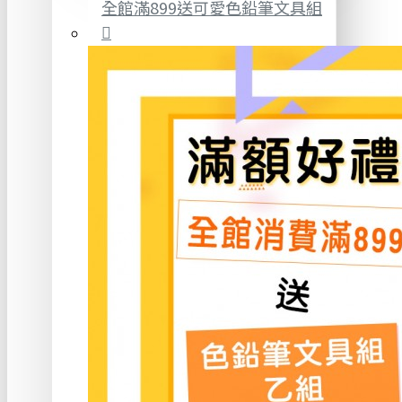
全館滿899送可愛色鉛筆文具組