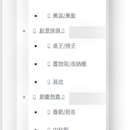
美容/美髮
創意傢俱
桌子/椅子
置物架/收納櫃
其他
節慶熱賣
春節/新年
中秋節