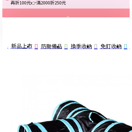
再折100元👉滿2000折250元
登入
註冊
新品上市
防颱備品
換季收納
免釘收納
詢問