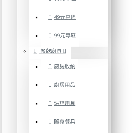
49元專區
99元專區
餐飲廚具
廚房收納
廚房用品
烘焙用具
隨身餐具