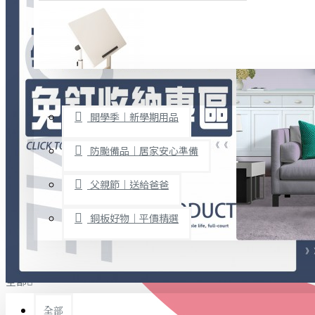
廚房用品
烘焙用具
隨身餐具
查看更多
限時促銷
文具禮品
開學季｜新學期用品
桌子/椅子
置物架/收納櫃
防颱備品｜居家安心準備
其他
父親節｜送給爸爸
免打孔收納專區
銅板好物｜平價精選
事務用品
手工DIY
全部
文具收納
書寫用品
全部