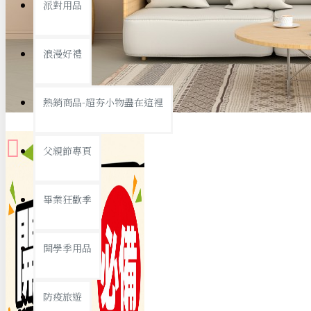
派對用品
桌子/椅子
置物架/收納櫃
浪漫好禮
其他
銅板精選
熱銷商品-超夯小物盡在這裡
父親節專頁
畢業狂歡季
9元專區
開學季用品
19元專區
29元專區
防疫旅遊
39元專區