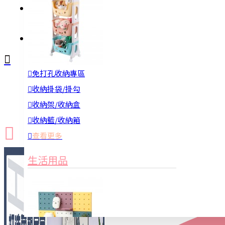
註冊
詢問
免打孔收納專區
新品上市
防颱備品
換季收納
收納掛袋/掛勾
收納架/收納盒
收納籃/收納箱
查看更多
生活用品