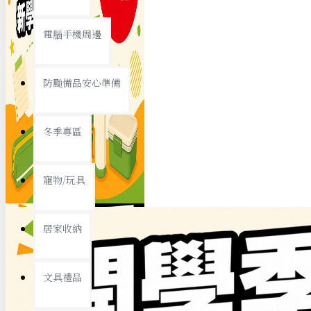
查看更多
電腦手機周邊
節慶熱賣
防颱備品安心準備
冬季專區
春節/新年
寵物/玩具
中秋節
兒童節
居家收納
情人節
查看更多
文具禮品