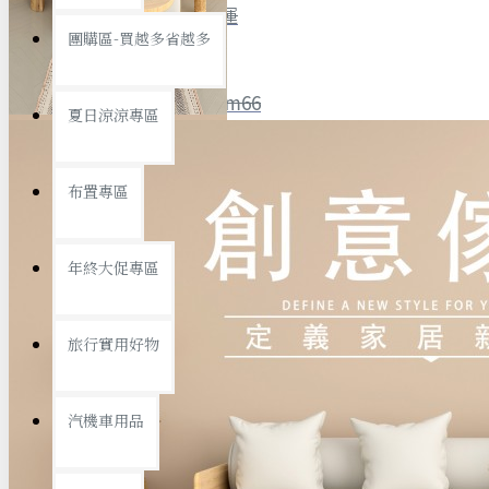
全館限時
滿799免運
團購區-買越多省越多
聯絡我們
ID : @ym66
夏日涼涼專區
旅行收納
旅行用品
優惠活動
最新活動
布置專區
汽機車用品
運動休閒
查看更多
年終大促專區
創意傢俱
旅行實用好物
汽機車用品