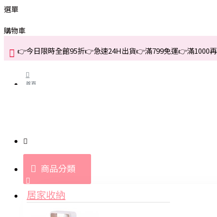
選單
購物車
👉今日限時全館95折👉急速24H出貨👉滿799免運👉滿1000再折
首頁
關於我們
購買教學與說明
商品分類
登入
居家收納