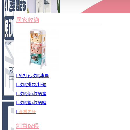
家俱&收納
3C周邊
居家收納
園藝用品
居家安全
居家清潔
查看更多
餐飲廚具
免打孔收納專區
收納掛袋/掛勾
收納架/收納盒
收納籃/收納箱
查看更多
廚房收納
創意傢俱