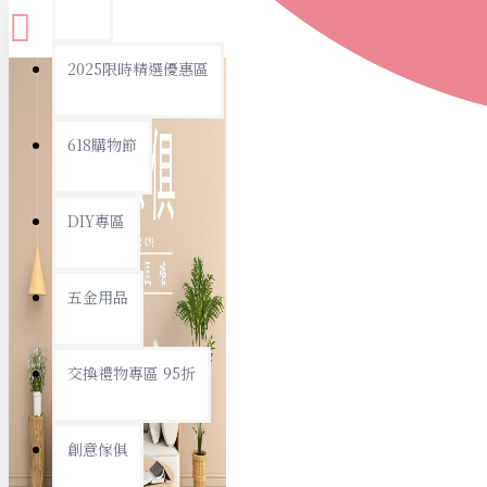
查看更多
2025限時精選優惠區
衛浴用品
618購物節
DIY專區
個人衛浴用品
五金用品
浴室用品/清潔
浴室置物/收納
交換禮物專區 95折
旅行/休閒
創意傢俱