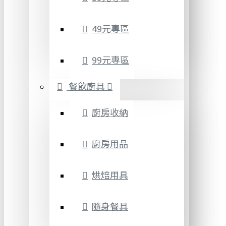
49元專區
99元專區
餐飲廚具
廚房收納
廚房用品
烘焙用具
隨身餐具