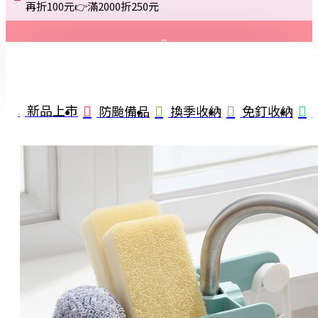
再折100元👉滿2000折250元
登入
註冊
新品上市
防颱備品
換季收納
免釘收納
詢問