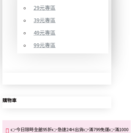
29元專區
39元專區
49元專區
99元專區
購物車
👉今日限時全館95折👉急速24H出貨👉滿799免運👉滿1000