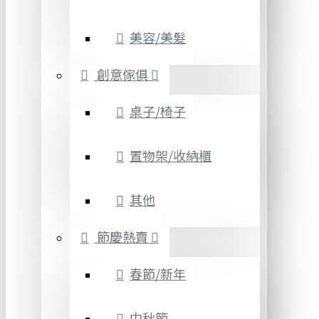
美容/美髮
創意傢俱
桌子/椅子
置物架/收納櫃
其他
節慶熱賣
春節/新年
中秋節