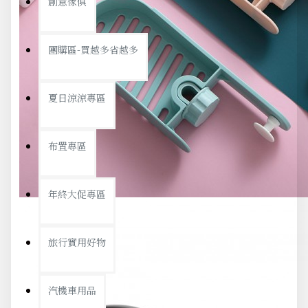
創意傢俱
團購區-買越多省越多
夏日涼涼專區
布置專區
年終大促專區
旅行實用好物
汽機車用品