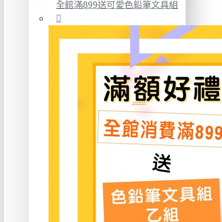
全館滿899送可愛色鉛筆文具組