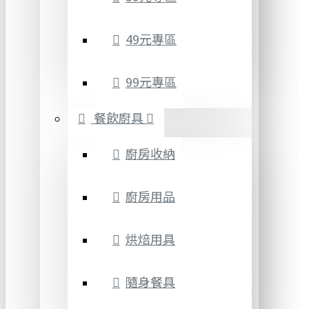
49元專區
99元專區
餐飲廚具
廚房收納
廚房用品
烘焙用具
隨身餐具