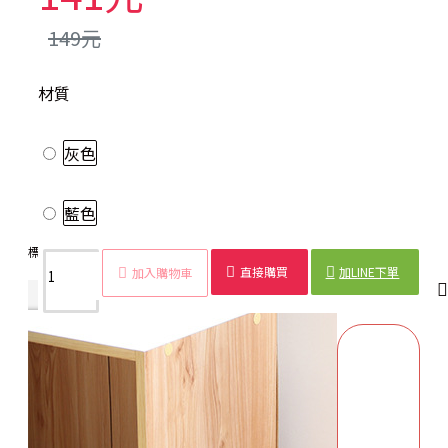
149元
材質
灰色
藍色
標籤：
鞋架
壁掛
可折疊
拖鞋
收納架
瀝水
置物架
室內
直接購買
加LINE下單
加入購物車
商品詳情
配送時間