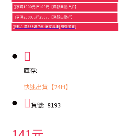
享滿1000元折100元【滿額自動折扣】
享滿2000元折250元【滿額自動折】
贈品-滿899送色鉛筆文具組[隨機出貨]
庫存:
快速出貨【24H】
貨號:
8193
141元