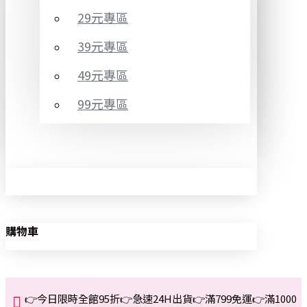
29元專區
39元專區
49元專區
99元專區
購物車
👉今日限時全館95折👉急速24H出貨👉滿799免運👉滿1000