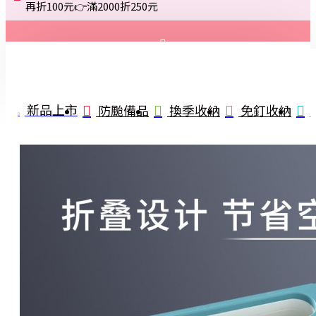
再折100元👉滿2000折250元
登入
註冊
新品上市
防颱備品
換季收納
免釘收納
詢問