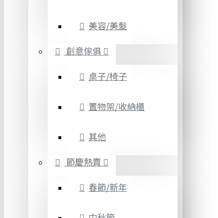
美容/美髮
創意傢俱
桌子/椅子
置物架/收納櫃
其他
節慶熱賣
春節/新年
中秋節