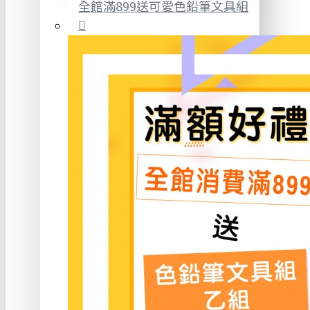
全館滿899送可愛色鉛筆文具組