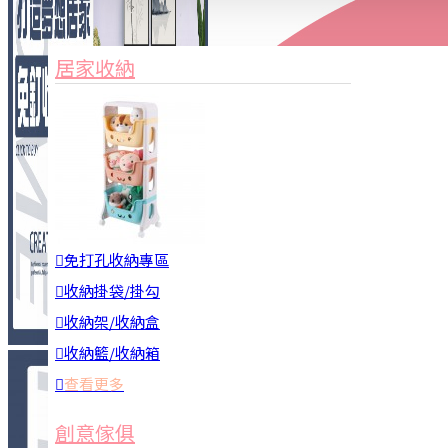
家俱&收納
3C周邊
居家收納
園藝用品
居家安全
居家清潔
查看更多
餐飲廚具
免打孔收納專區
收納掛袋/掛勾
收納架/收納盒
收納籃/收納箱
查看更多
廚房收納
創意傢俱