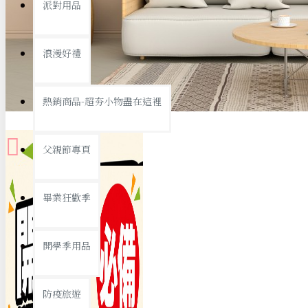
派對用品
桌子/椅子
置物架/收納櫃
浪漫好禮
其他
銅板精選
熱銷商品-超夯小物盡在這裡
父親節專頁
畢業狂歡季
9元專區
開學季用品
19元專區
29元專區
防疫旅遊
39元專區