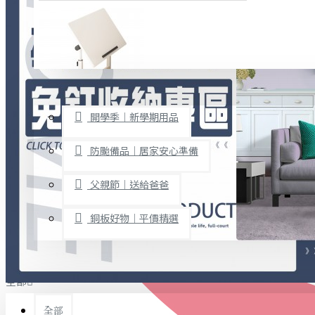
廚房用品
烘焙用具
隨身餐具
查看更多
限時促銷
文具禮品
開學季｜新學期用品
桌子/椅子
置物架/收納櫃
防颱備品｜居家安心準備
其他
父親節｜送給爸爸
免打孔收納專區
銅板好物｜平價精選
事務用品
手工DIY
全部
文具收納
書寫用品
全部