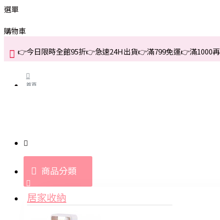
選單
購物車
👉今日限時全館95折👉急速24H出貨👉滿799免運👉滿1000再折
首頁
關於我們
購買教學與說明
商品分類
登入
居家收納