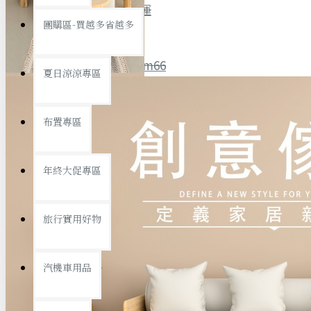
全館限時
滿799免運
團購區-買越多省越多
聯絡我們
ID : @ym66
夏日涼涼專區
旅行收納
旅行用品
優惠活動
最新活動
布置專區
汽機車用品
運動休閒
查看更多
年終大促專區
創意傢俱
旅行實用好物
汽機車用品