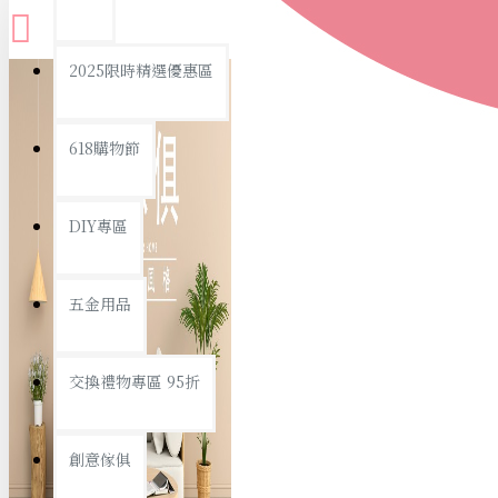
查看更多
2025限時精選優惠區
衛浴用品
618購物節
DIY專區
個人衛浴用品
五金用品
浴室用品/清潔
浴室置物/收納
交換禮物專區 95折
旅行/休閒
創意傢俱