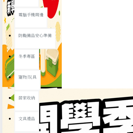
查看更多
電腦手機周邊
節慶熱賣
防颱備品安心準備
冬季專區
春節/新年
寵物/玩具
中秋節
兒童節
居家收納
情人節
查看更多
文具禮品