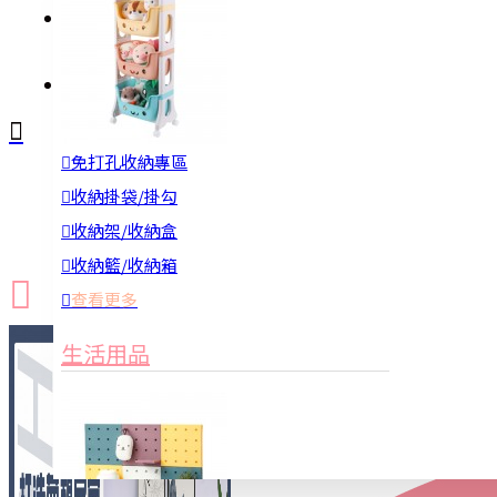
註冊
詢問
免打孔收納專區
新品上市
防颱備品
換季收納
收納掛袋/掛勾
收納架/收納盒
收納籃/收納箱
查看更多
生活用品